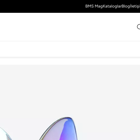
BMS Mag
Kataloglar
Blog
İletiş