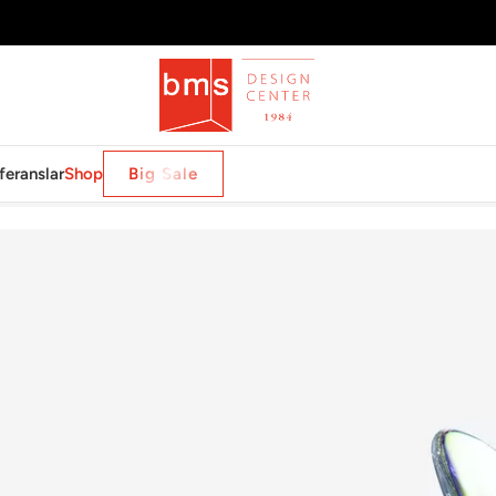
feranslar
Shop
Big Sale
IRIDESCENT