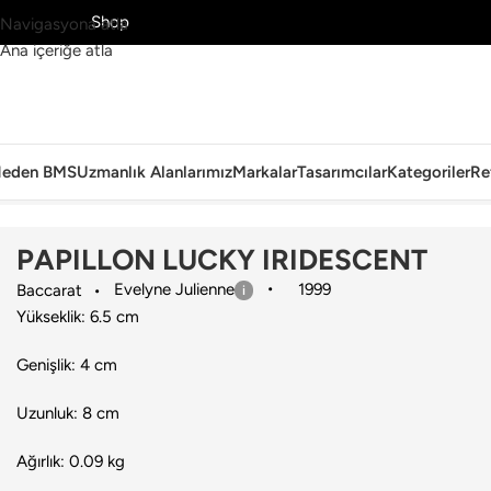
MS’yi Keşfet
Shop
Navigasyona atla
Ana içeriğe atla
eden BMS
Uzmanlık Alanlarımız
Markalar
Tasarımcılar
Kategoriler
Re
Ana Sayfa
›
Aksesuar
›
Dekoratif Obje
›
Baccarat
›
PAPILLON LUCKY 
PAPILLON LUCKY IRIDESCENT
Evelyne Julienne
1999
Baccarat
Yükseklik: 6.5 cm
Genişlik: 4 cm
Uzunluk: 8 cm
Ağırlık: 0.09 kg