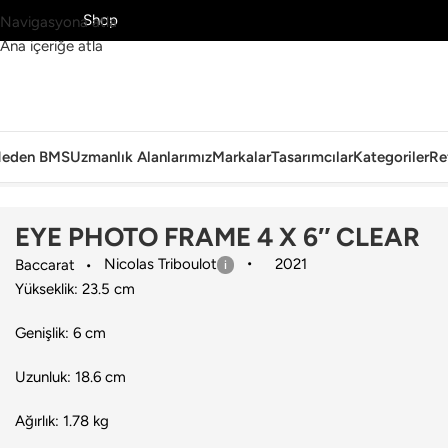
MS’yi Keşfet
Shop
Navigasyona atla
Ana içeriğe atla
eden BMS
Uzmanlık Alanlarımız
Markalar
Tasarımcılar
Kategoriler
Re
Ana Sayfa
›
Aksesuar
›
Çerçeve
›
Baccarat
›
EYE PHOTO FRAME 4 X 
EYE PHOTO FRAME 4 X 6″ CLEAR
Nicolas Triboulot
2021
Baccarat
Yükseklik: 23.5 cm
Genişlik: 6 cm
Uzunluk: 18.6 cm
Ağırlık: 1.78 kg