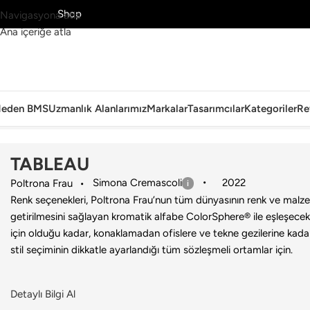
MS’yi Keşfet
Shop
Navigasyona atla
Ana içeriğe atla
eden BMS
Uzmanlık Alanlarımız
Markalar
Tasarımcılar
Kategoriler
Re
Ana Sayfa
›
Aksesuar
›
Çerçeve
›
Poltrona Frau
›
TABLEAU
TABLEAU
Simona Cremascoli
2022
Poltrona Frau
Renk seçenekleri, Poltrona Frau’nun tüm dünyasının renk ve malz
getirilmesini sağlayan kromatik alfabe ColorSphere® ile eşleşecek 
için olduğu kadar, konaklamadan ofislere ve tekne gezilerine kadar
stil seçiminin dikkatle ayarlandığı tüm sözleşmeli ortamlar için.
Detaylı Bilgi Al