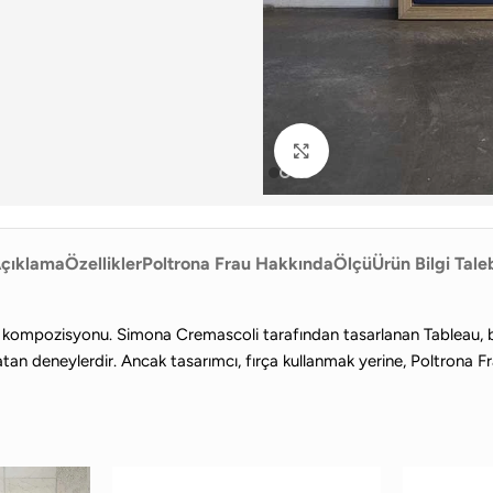
Büyütmek için tıklayın
çıklama
Özellikler
Poltrona Frau Hakkında
Ölçü
Ürün Bilgi Tale
r kompozisyonu. Simona Cremascoli tarafından tasarlanan Tableau, bas
rlatan deneylerdir. Ancak tasarımcı, fırça kullanmak yerine, Poltrona 