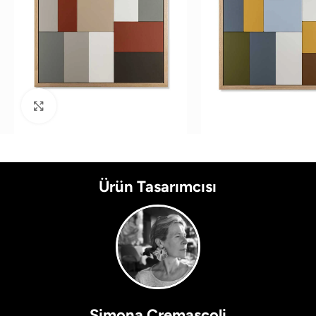
Büyütmek için tıklayın
Ürün Tasarımcısı
Simona Cremascoli