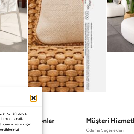
ler kullanıyoruz.
Koleksiyonlar
Müşteri Hizmetl
erformans analizi,
met sunabilmemiz için
ercihlerinizi
Babalar Günü
Ödeme Seçenekleri