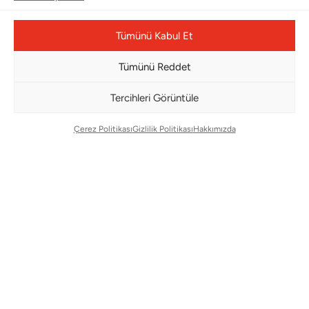
Bültenimize Abone Olun
Bizi Takip Edin
Tümünü Kabul Et
Tümünü Reddet
Tercihleri Görüntüle
Çerez Politikası
Gizlilik Politikası
Hakkımızda
Çerez Yönetim Paneli
© Copyright 2026 |
BMS DESIGN CENTER