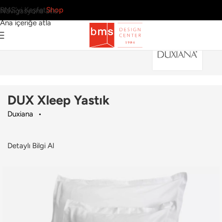
BMS’yi Keşfet
Shop
Navigasyona atla
Ana içeriğe atla
Ana Sayfa
›
Ev
›
Yastık
›
Duxiana
›
DUX Xleep Yastık
DUX Xleep Yastık
Duxiana
Detaylı Bilgi Al