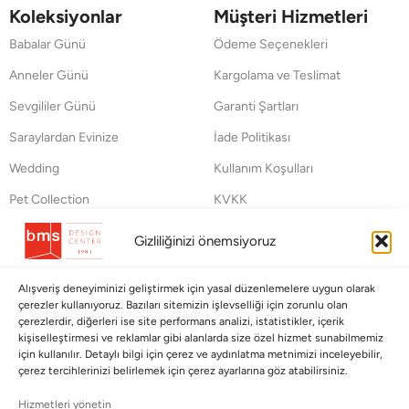
Koleksiyonlar
Müşteri Hizmetleri
Babalar Günü
Ödeme Seçenekleri
Anneler Günü
Kargolama ve Teslimat
Sevgililer Günü
Garanti Şartları
Saraylardan Evinize
İade Politikası
Wedding
Kullanım Koşulları
Pet Collection
KVKK
Yılbaşı
Mesafeli Satış Sözleşmesi
Gizliliğinizi önemsiyoruz
Yat
Ödeme Bildirimi
Alışveriş deneyiminizi geliştirmek için yasal düzenlemelere uygun olarak
Hata Bildirim Formu
çerezler kullanıyoruz. Bazıları sitemizin işlevselliği için zorunlu olan
çerezlerdir, diğerleri ise site performans analizi, istatistikler, içerik
BÜLTENİMİZE ABONE OLUN
kişiselleştirmesi ve reklamlar gibi alanlarda size özel hizmet sunabilmemiz
için kullanılır. Detaylı bilgi için çerez ve aydınlatma metnimizi inceleyebilir,
çerez tercihlerinizi belirlemek için çerez ayarlarına göz atabilirsiniz.
Kayıt olun ve fırsatlardan ilk siz yararlanın!
Hizmetleri yönetin