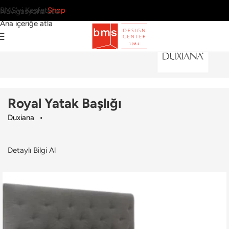
BMS’yi Keşfet
Shop
Navigasyona atla
Ana içeriğe atla
Ana Sayfa
›
Ev
›
Yatak
›
Duxiana
›
Royal Yatak Başlığı
Royal Yatak Başlığı
Duxiana
Detaylı Bilgi Al