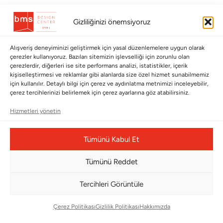
BÜLTENİMİZE ABONE OLUN
Gizliliğinizi önemsiyoruz
Kayıt olun ve fırsatlardan ilk siz yararlanın!
Alışveriş deneyiminizi geliştirmek için yasal düzenlemelere uygun olarak
çerezler kullanıyoruz. Bazıları sitemizin işlevselliği için zorunlu olan
Bültenimize Abone Olun
çerezlerdir, diğerleri ise site performans analizi, istatistikler, içerik
kişiselleştirmesi ve reklamlar gibi alanlarda size özel hizmet sunabilmemiz
Bizi Takip Edin
için kullanılır. Detaylı bilgi için çerez ve aydınlatma metnimizi inceleyebilir,
çerez tercihlerinizi belirlemek için çerez ayarlarına göz atabilirsiniz.
Hizmetleri yönetin
Tümünü Kabul Et
Tümünü Reddet
Tercihleri Görüntüle
Çerez Yönetim Paneli
Çerez Politikası
Gizlilik Politikası
Hakkımızda