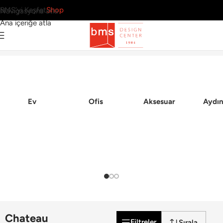
BMS’yi Keşfet
Shop
Navigasyona atla
Ana içeriğe atla
7 Sonuç
Ana Sayfa
›
Chateau
Ev
Ofis
Aksesuar
Aydın
Chateau
Filtreler