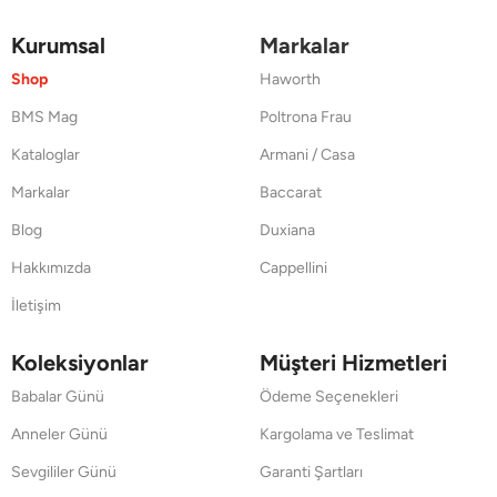
Kurumsal
Markalar
Shop
Haworth
BMS Mag
Poltrona Frau
Kataloglar
Armani / Casa
Markalar
Baccarat
Blog
Duxiana
Hakkımızda
Cappellini
İletişim
Koleksiyonlar
Müşteri Hizmetleri
Babalar Günü
Ödeme Seçenekleri
Anneler Günü
Kargolama ve Teslimat
Sevgililer Günü
Garanti Şartları