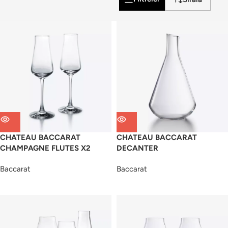
CHATEAU BACCARAT
CHATEAU BACCARAT
CHAMPAGNE FLUTES X2
DECANTER
Baccarat
Baccarat