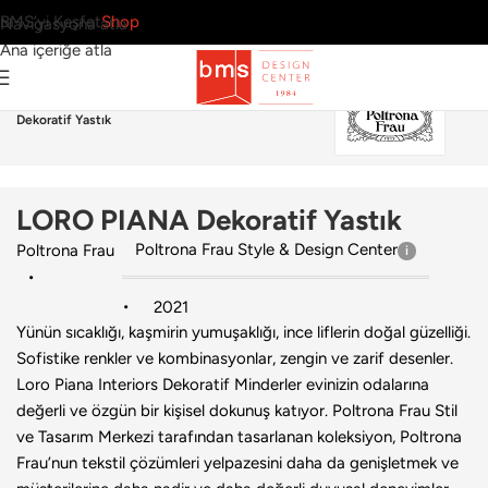
BMS’yi Keşfet
Shop
Navigasyona atla
Ana içeriğe atla
Ana Sayfa
›
Ev
›
Yastık
›
Poltrona Frau
›
LORO PIANA
Dekoratif Yastık
LORO PIANA Dekoratif Yastık
Poltrona Frau Style & Design Center
Poltrona Frau
2021
Yünün sıcaklığı, kaşmirin yumuşaklığı, ince liflerin doğal güzelliği.
Sofistike renkler ve kombinasyonlar, zengin ve zarif desenler.
Loro Piana Interiors Dekoratif Minderler evinizin odalarına
değerli ve özgün bir kişisel dokunuş katıyor. Poltrona Frau Stil
ve Tasarım Merkezi tarafından tasarlanan koleksiyon, Poltrona
Frau’nun tekstil çözümleri yelpazesini daha da genişletmek ve