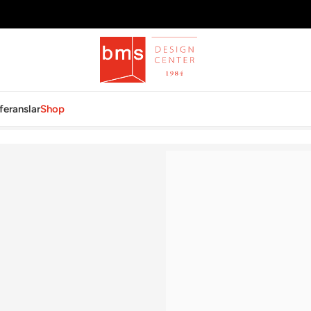
feranslar
Shop
kmek Tabağı