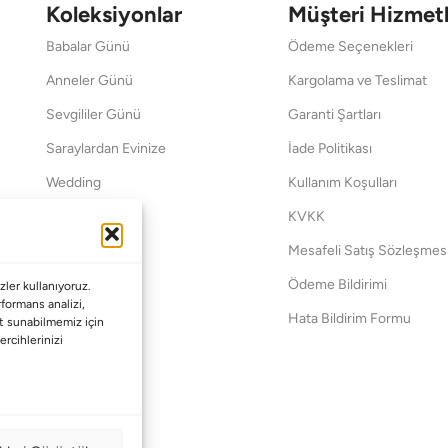
Koleksiyonlar
Müşteri Hizmetl
Babalar Günü
Ödeme Seçenekleri
Anneler Günü
Kargolama ve Teslimat
Sevgililer Günü
Garanti Şartları
Saraylardan Evinize
İade Politikası
Wedding
Kullanım Koşulları
Pet Collection
KVKK
Yılbaşı
Mesafeli Satış Sözleşmes
Yat
Ödeme Bildirimi
ler kullanıyoruz.
erformans analizi,
Hata Bildirim Formu
met sunabilmemiz için
ercihlerinizi