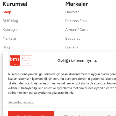
Kurumsal
Markalar
Shop
Haworth
BMS Mag
Poltrona Frau
Kataloglar
Armani / Casa
Markalar
Baccarat
Blog
Duxiana
Hakkımızda
Cappellini
Gizliliğinizi önemsiyoruz
İletişim
Alışveriş deneyiminizi geliştirmek için yasal düzenlemelere uygun olarak çerez
Bazıları sitemizin işlevselliği için zorunlu olan çerezlerdir, diğerleri ise site p
istatistikler, içerik kişiselleştirmesi ve reklamlar gibi alanlarda size özel hiz
kullanılır. Detaylı bilgi için çerez ve aydınlatma metnimizi inceleyebilir, çerez t
belirlemek için çerez ayarlarına göz atabilirsiniz.
Hizmetleri yönetin