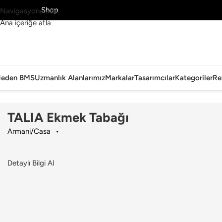
MS’yi Keşfet
Shop
Navigasyona atla
Ana içeriğe atla
eden BMS
Uzmanlık Alanlarımız
Markalar
Tasarımcılar
Kategoriler
Re
Ana Sayfa
›
Sofra Grubu
›
Tabak & Tabak Seti
›
Armani/Casa
›
TALIA E
TALIA Ekmek Tabağı
Armani/Casa
Detaylı Bilgi Al