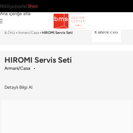
BMS’yi Keşfet
Shop
Navigasyona atla
Ana içeriğe atla
Ana Sayfa
›
Sofra Grubu
›
Runner & Amerikan Servisi
& Örtü
›
Armani/Casa
›
HIROMI Servis Seti
HIROMI Servis Seti
Armani/Casa
Detaylı Bilgi Al