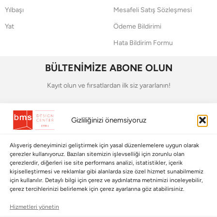
Yılbaşı
Mesafeli Satış Sözleşmesi
Yat
Ödeme Bildirimi
Hata Bildirim Formu
BÜLTENİMİZE ABONE OLUN
Kayıt olun ve fırsatlardan ilk siz yararlanın!
Bültenimize Abone Olun
Gizliliğinizi önemsiyoruz
Bizi Takip Edin
Alışveriş deneyiminizi geliştirmek için yasal düzenlemelere uygun olarak
çerezler kullanıyoruz. Bazıları sitemizin işlevselliği için zorunlu olan
çerezlerdir, diğerleri ise site performans analizi, istatistikler, içerik
kişiselleştirmesi ve reklamlar gibi alanlarda size özel hizmet sunabilmemiz
için kullanılır. Detaylı bilgi için çerez ve aydınlatma metnimizi inceleyebilir,
çerez tercihlerinizi belirlemek için çerez ayarlarına göz atabilirsiniz.
Hizmetleri yönetin