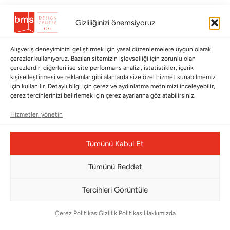
BÜLTENİMİZE ABONE OLUN
Gizliliğinizi önemsiyoruz
Kayıt olun ve fırsatlardan ilk siz yararlanın!
Alışveriş deneyiminizi geliştirmek için yasal düzenlemelere uygun olarak
çerezler kullanıyoruz. Bazıları sitemizin işlevselliği için zorunlu olan
Bültenimize Abone Olun
çerezlerdir, diğerleri ise site performans analizi, istatistikler, içerik
kişiselleştirmesi ve reklamlar gibi alanlarda size özel hizmet sunabilmemiz
Bizi Takip Edin
için kullanılır. Detaylı bilgi için çerez ve aydınlatma metnimizi inceleyebilir,
çerez tercihlerinizi belirlemek için çerez ayarlarına göz atabilirsiniz.
Hizmetleri yönetin
Tümünü Kabul Et
Tümünü Reddet
Tercihleri Görüntüle
Çerez Yönetim Paneli
Çerez Politikası
Gizlilik Politikası
Hakkımızda