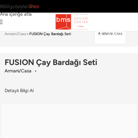
BMS’yi Keşfet
Shop
Navigasyona atla
Ana içeriğe atla
Ana Sayfa
›
Sofra Grubu
›
Çay & Kahve Ekipmanı
›
Armani/Casa
›
FUSION Çay Bardağı Seti
FUSION Çay Bardağı Seti
Armani/Casa
Detaylı Bilgi Al