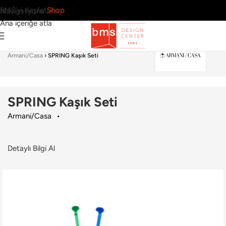
BMS’yi Keşfet
Shop
Navigasyona atla
Ana içeriğe atla
Ana Sayfa
›
Sofra Grubu
›
Çatal & Bıçak & Kaşık Seti
›
Armani/Casa
›
SPRING Kaşık Seti
SPRING Kaşık Seti
Armani/Casa
Detaylı Bilgi Al