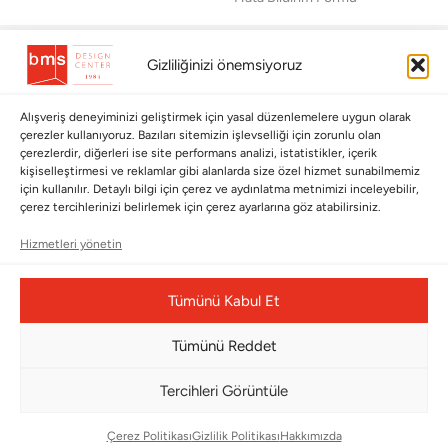
BÜLTENİMİZE ABONE OLUN
Gizliliğinizi önemsiyoruz
Kayıt olun ve fırsatlardan ilk siz yararlanın!
Alışveriş deneyiminizi geliştirmek için yasal düzenlemelere uygun olarak
Bültenimize Abone Olun
çerezler kullanıyoruz. Bazıları sitemizin işlevselliği için zorunlu olan
çerezlerdir, diğerleri ise site performans analizi, istatistikler, içerik
Bizi Takip Edin
kişiselleştirmesi ve reklamlar gibi alanlarda size özel hizmet sunabilmemiz
için kullanılır. Detaylı bilgi için çerez ve aydınlatma metnimizi inceleyebilir,
çerez tercihlerinizi belirlemek için çerez ayarlarına göz atabilirsiniz.
Hizmetleri yönetin
Tümünü Kabul Et
Tümünü Reddet
Tercihleri Görüntüle
Çerez Yönetim Paneli
Çerez Politikası
Gizlilik Politikası
Hakkımızda