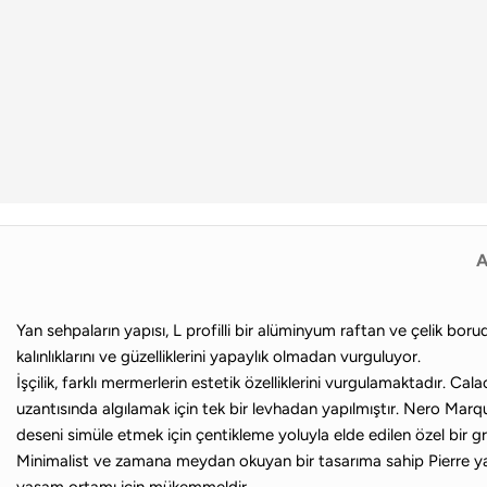
A
Yan sehpaların yapısı, L profilli bir alüminyum raftan ve çelik bor
kalınlıklarını ve güzelliklerini yapaylık olmadan vurguluyor.
İşçilik, farklı mermerlerin estetik özelliklerini vurgulamaktadır.
uzantısında algılamak için tek bir levhadan yapılmıştır. Nero Mar
deseni simüle etmek için çentikleme yoluyla elde edilen özel bir graf
Minimalist ve zamana meydan okuyan bir tasarıma sahip Pierre yan
yaşam ortamı için mükemmeldir.