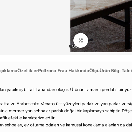
Büyütmek için tıklayın
çıklama
Özellikler
Poltrona Frau Hakkında
Ölçü
Ürün Bilgi Tale
udan yapılmış bir alt tabandan oluşur. Ürünün tamamı perdahlı bir yüze
 Calacatta ve Arabescato Venato üst yüzeyleri parlak ve yarı parlak v
quinia mermer yan sehpalar parlak doğal bir kaplamaya sahiptir. Döşem
ik efektle karakterize edilir.
 sehpaları, ev oturma odaları ve kamusal konaklama alanları da dahi