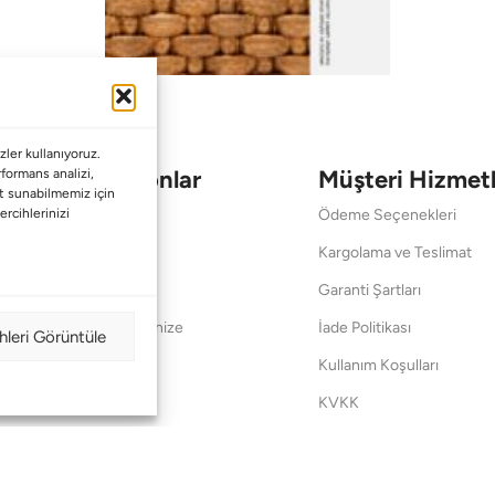
ler kullanıyoruz.
Koleksiyonlar
Müşteri Hizmetl
erformans analizi,
met sunabilmemiz için
ercihlerinizi
Babalar Günü
Ödeme Seçenekleri
Anneler Günü
Kargolama ve Teslimat
Sevgililer Günü
Garanti Şartları
Saraylardan Evinize
İade Politikası
hleri Görüntüle
Wedding
Kullanım Koşulları
Pet Collection
KVKK
Yılbaşı
Mesafeli Satış Sözleşmes
Yat
Ödeme Bildirimi