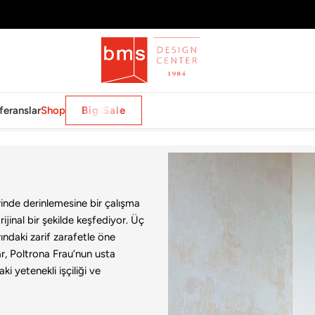
feranslar
Shop
Big Sale
inde derinlemesine bir çalışma
inal bir şekilde keşfediyor. Üç
ndaki zarif zarafetle öne
r, Poltrona Frau’nun usta
i yetenekli işçiliği ve