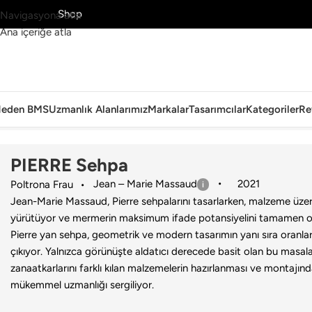
MS’yi Keşfet
Shop
Navigasyona atla
Ana içeriğe atla
eden BMS
Uzmanlık Alanlarımız
Markalar
Tasarımcılar
Kategoriler
Re
Ana Sayfa
›
Ev
›
Sehpa
›
Poltrona Frau
›
PIERRE Sehpa
PIERRE Sehpa
Jean – Marie Massaud
2021
Poltrona Frau
Jean-Marie Massaud, Pierre sehpalarını tasarlarken, malzeme üzer
yürütüyor ve mermerin maksimum ifade potansiyelini tamamen orij
Pierre yan sehpa, geometrik ve modern tasarımın yanı sıra oranları
çıkıyor. Yalnızca görünüşte aldatıcı derecede basit olan bu masala
zanaatkarlarını farklı kılan malzemelerin hazırlanması ve montajındak
mükemmel uzmanlığı sergiliyor.