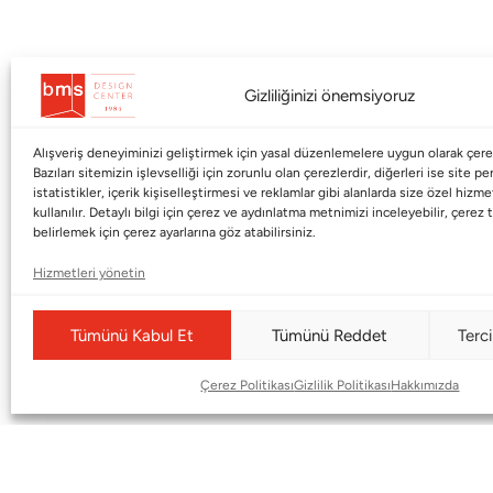
Gizliliğinizi önemsiyoruz
Alışveriş deneyiminizi geliştirmek için yasal düzenlemelere uygun olarak çerez
Kurumsal
Markalar
Bazıları sitemizin işlevselliği için zorunlu olan çerezlerdir, diğerleri ise site p
istatistikler, içerik kişiselleştirmesi ve reklamlar gibi alanlarda size özel hiz
kullanılır. Detaylı bilgi için çerez ve aydınlatma metnimizi inceleyebilir, çerez t
Shop
Haworth
belirlemek için çerez ayarlarına göz atabilirsiniz.
BMS Mag
Poltrona Frau
Hizmetleri yönetin
Kataloglar
Armani / Casa
Markalar
Baccarat
Tümünü Kabul Et
Tümünü Reddet
Terci
Blog
Duxiana
Çerez Politikası
Gizlilik Politikası
Hakkımızda
Hakkımızda
Cappellini
İletişim