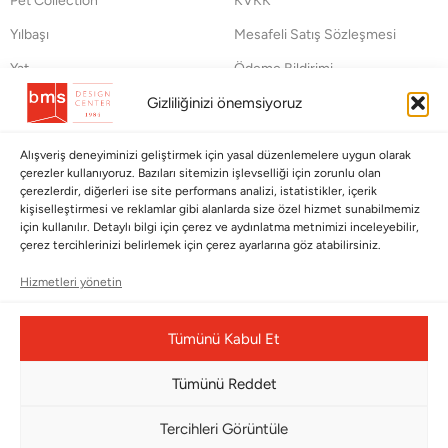
Pet Collection
KVKK
Yılbaşı
Mesafeli Satış Sözleşmesi
Yat
Ödeme Bildirimi
Hata Bildirim Formu
Gizliliğinizi önemsiyoruz
BÜLTENİMİZE ABONE OLUN
Alışveriş deneyiminizi geliştirmek için yasal düzenlemelere uygun olarak
çerezler kullanıyoruz. Bazıları sitemizin işlevselliği için zorunlu olan
Kayıt olun ve fırsatlardan ilk siz yararlanın!
çerezlerdir, diğerleri ise site performans analizi, istatistikler, içerik
kişiselleştirmesi ve reklamlar gibi alanlarda size özel hizmet sunabilmemiz
için kullanılır. Detaylı bilgi için çerez ve aydınlatma metnimizi inceleyebilir,
Bültenimize Abone Olun
çerez tercihlerinizi belirlemek için çerez ayarlarına göz atabilirsiniz.
Bizi Takip Edin
Hizmetleri yönetin
Tümünü Kabul Et
Tümünü Reddet
Tercihleri Görüntüle