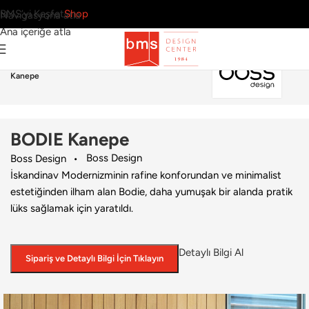
BMS’yi Keşfet
Shop
Navigasyona atla
Ana içeriğe atla
Ana Sayfa
›
Ev
›
Kanepe
›
Boss Design
›
BODIE
Kanepe
BODIE Kanepe
Boss Design
Boss Design
İskandinav Modernizminin rafine konforundan ve minimalist
estetiğinden ilham alan Bodie, daha yumuşak bir alanda pratik
lüks sağlamak için yaratıldı.
Detaylı Bilgi Al
Sipariş ve Detaylı Bilgi İçin Tıklayın