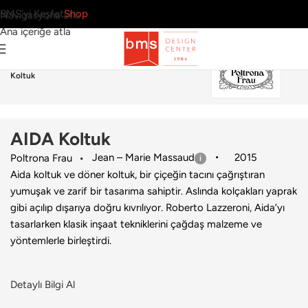
BMS’yi Keşfet
Shop
Navigasyona atla
Ana içeriğe atla
Ana Sayfa
›
Ev
›
Koltuk & Berjer
›
Poltrona Frau
›
AIDA
Koltuk
AIDA Koltuk
Jean – Marie Massaud
2015
Poltrona Frau
Aida koltuk ve döner koltuk, bir çiçeğin tacını çağrıştıran
yumuşak ve zarif bir tasarıma sahiptir. Aslında kolçakları yaprak
gibi açılıp dışarıya doğru kıvrılıyor. Roberto Lazzeroni, Aida’yı
tasarlarken klasik inşaat tekniklerini çağdaş malzeme ve
yöntemlerle birleştirdi.
Detaylı Bilgi Al