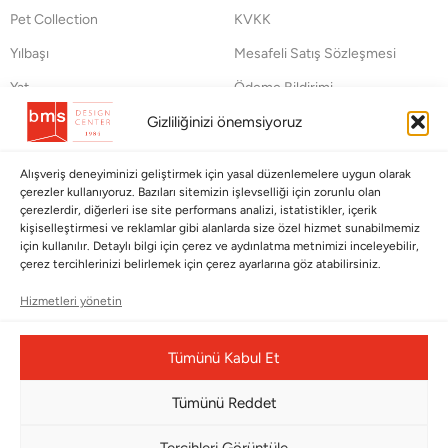
Pet Collection
KVKK
Yılbaşı
Mesafeli Satış Sözleşmesi
Yat
Ödeme Bildirimi
Hata Bildirim Formu
Gizliliğinizi önemsiyoruz
BÜLTENİMİZE ABONE OLUN
Alışveriş deneyiminizi geliştirmek için yasal düzenlemelere uygun olarak
çerezler kullanıyoruz. Bazıları sitemizin işlevselliği için zorunlu olan
Kayıt olun ve fırsatlardan ilk siz yararlanın!
çerezlerdir, diğerleri ise site performans analizi, istatistikler, içerik
kişiselleştirmesi ve reklamlar gibi alanlarda size özel hizmet sunabilmemiz
için kullanılır. Detaylı bilgi için çerez ve aydınlatma metnimizi inceleyebilir,
Bültenimize Abone Olun
çerez tercihlerinizi belirlemek için çerez ayarlarına göz atabilirsiniz.
Bizi Takip Edin
Hizmetleri yönetin
Tümünü Kabul Et
Tümünü Reddet
Tercihleri Görüntüle