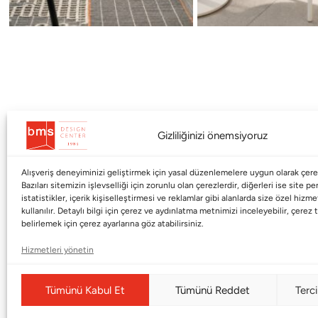
Gizliliğinizi önemsiyoruz
Alışveriş deneyiminizi geliştirmek için yasal düzenlemelere uygun olarak çerez
Kurumsal
Markalar
Bazıları sitemizin işlevselliği için zorunlu olan çerezlerdir, diğerleri ise site p
istatistikler, içerik kişiselleştirmesi ve reklamlar gibi alanlarda size özel hiz
kullanılır. Detaylı bilgi için çerez ve aydınlatma metnimizi inceleyebilir, çerez t
Shop
Haworth
belirlemek için çerez ayarlarına göz atabilirsiniz.
BMS Mag
Poltrona Frau
Hizmetleri yönetin
Kataloglar
Armani / Casa
Markalar
Baccarat
Tümünü Kabul Et
Tümünü Reddet
Terci
Blog
Duxiana