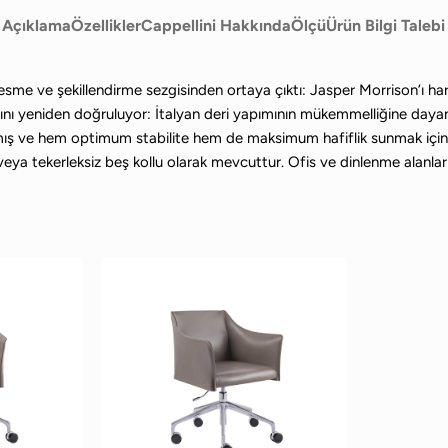
Açıklama
Özellikler
Cappellini Hakkında
Ölçü
Ürün Bilgi Talebi
kesme ve şekillendirme sezgisinden ortaya çıktı: Jasper Morrison’ı ha
nı yeniden doğruluyor: İtalyan deri yapımının mükemmelliğine dayanan
ış ve hem optimum stabilite hem de maksimum hafiflik sunmak için m
ya tekerleksiz beş kollu olarak mevcuttur. Ofis ve dinlenme alanları i