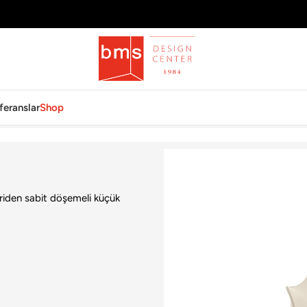
feranslar
Shop
ğu
eriden sabit döşemeli küçük