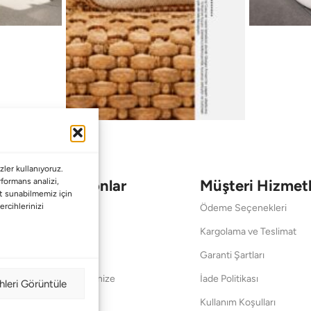
ler kullanıyoruz.
Koleksiyonlar
Müşteri Hizmetl
erformans analizi,
met sunabilmemiz için
ercihlerinizi
Babalar Günü
Ödeme Seçenekleri
Anneler Günü
Kargolama ve Teslimat
Sevgililer Günü
Garanti Şartları
Saraylardan Evinize
İade Politikası
hleri Görüntüle
Wedding
Kullanım Koşulları