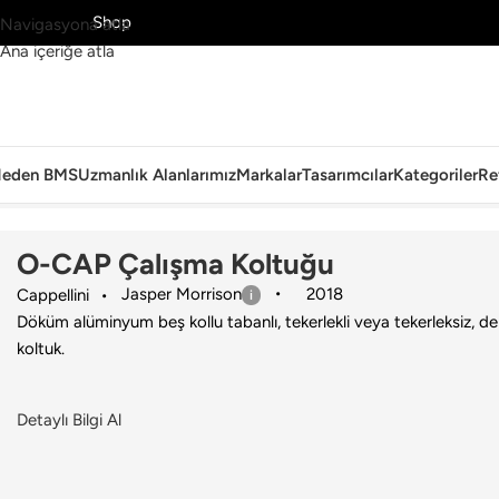
MS’yi Keşfet
Shop
Navigasyona atla
Ana içeriğe atla
eden BMS
Uzmanlık Alanlarımız
Markalar
Tasarımcılar
Kategoriler
Re
Ana Sayfa
›
Ofis
›
Çalışma Koltuğu
›
Cappellini
›
O-CAP Çalışma Koltu
O-CAP Çalışma Koltuğu
Jasper Morrison
2018
Cappellini
Döküm alüminyum beş kollu tabanlı, tekerlekli veya tekerleksiz, d
koltuk.
Detaylı Bilgi Al