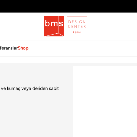
feranslar
Shop
ğu
lı ve kumaş veya deriden sabit