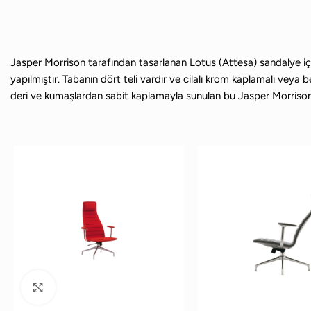
Jasper Morrison tarafından tasarlanan Lotus (Attesa) sandalye i
yapılmıştır. Tabanın dört teli vardır ve cilalı krom kaplamalı vey
deri ve kumaşlardan sabit kaplamayla sunulan bu Jasper Morrison s
Büyütmek için tıklayın