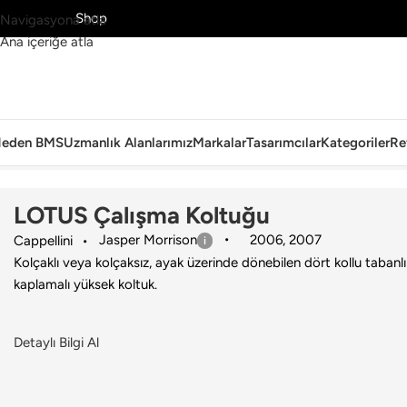
MS’yi Keşfet
Shop
Navigasyona atla
Ana içeriğe atla
eden BMS
Uzmanlık Alanlarımız
Markalar
Tasarımcılar
Kategoriler
Re
Ana Sayfa
›
Ofis
›
Çalışma Koltuğu
›
Cappellini
›
LOTUS Çalışma Koltu
LOTUS Çalışma Koltuğu
Jasper Morrison
2006
,
2007
Cappellini
Kolçaklı veya kolçaksız, ayak üzerinde dönebilen dört kollu taban
kaplamalı yüksek koltuk.
Detaylı Bilgi Al