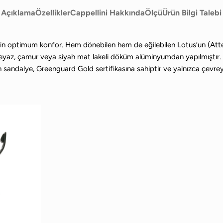
Açıklama
Özellikler
Cappellini Hakkında
Ölçü
Ürün Bilgi Talebi
çin optimum konfor. Hem dönebilen hem de eğilebilen Lotus’un (Atte
a beyaz, çamur veya siyah mat lakeli döküm alüminyumdan yapılmıştır. 
andalye, Greenguard Gold sertifikasına sahiptir ve yalnızca çevreye