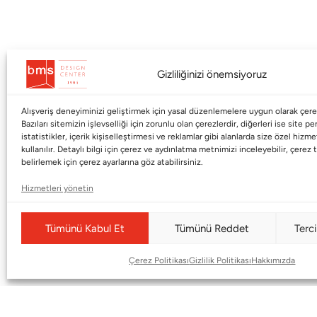
Gizliliğinizi önemsiyoruz
Alışveriş deneyiminizi geliştirmek için yasal düzenlemelere uygun olarak çerez
Kurumsal
Markalar
Bazıları sitemizin işlevselliği için zorunlu olan çerezlerdir, diğerleri ise site p
istatistikler, içerik kişiselleştirmesi ve reklamlar gibi alanlarda size özel hiz
kullanılır. Detaylı bilgi için çerez ve aydınlatma metnimizi inceleyebilir, çerez t
Shop
Haworth
belirlemek için çerez ayarlarına göz atabilirsiniz.
BMS Mag
Poltrona Frau
Hizmetleri yönetin
Kataloglar
Armani / Casa
Markalar
Baccarat
Tümünü Kabul Et
Tümünü Reddet
Terci
Blog
Duxiana
Çerez Politikası
Gizlilik Politikası
Hakkımızda
Hakkımızda
Cappellini
İletişim