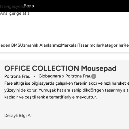
MS’yi Keşfet
Shop
Navigasyona atla
Ana içeriğe atla
eden BMS
Uzmanlık Alanlarımız
Markalar
Tasarımcılar
Kategoriler
Re
Ana Sayfa
›
Ofis
›
Aksesuar
›
Poltrona Frau
›
OFFICE COLLECTION Mo
OFFICE COLLECTION Mousepad
Giobagnara x Poltrona Frau
Poltrona Frau
Fare altlığı ise bilgisayarda çalışırken farenin akıcı ve hızlı harek
yüzeyini de korur. Yumuşak hatlara sahip dikdörtgen tasarımıyl
kaplıdır ve çeşitli renk alternatifleriyle mevcuttur.
Detaylı Bilgi Al