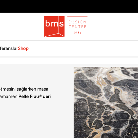
feranslar
Shop
usepad
et etmesini sağlarken masa
a tamamen
Pelle Frau® deri