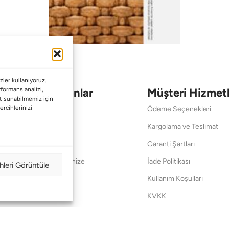
ler kullanıyoruz.
Koleksiyonlar
Müşteri Hizmetl
erformans analizi,
met sunabilmemiz için
ercihlerinizi
Babalar Günü
Ödeme Seçenekleri
Anneler Günü
Kargolama ve Teslimat
Sevgililer Günü
Garanti Şartları
Saraylardan Evinize
İade Politikası
hleri Görüntüle
Wedding
Kullanım Koşulları
Pet Collection
KVKK
Yılbaşı
Mesafeli Satış Sözleşmes