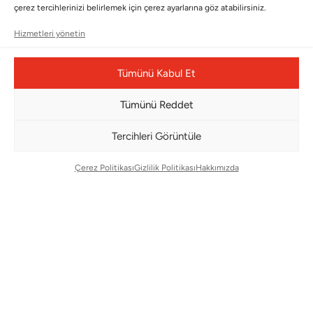
çerez tercihlerinizi belirlemek için çerez ayarlarına göz atabilirsiniz.
Bizi Takip Edin
Hizmetleri yönetin
Tümünü Kabul Et
Tümünü Reddet
Tercihleri Görüntüle
Çerez Politikası
Gizlilik Politikası
Hakkımızda
Çerez Yönetim Paneli
© Copyright 2026 |
BMS DESIGN CENTER