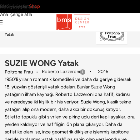
BMS’yi Keşfet
Shop
Navigasyona atla
Ana içeriğe atla
Ana Sayfa
›
Ev
›
Yatak
›
Poltrona Frau
›
SUZIE WONG
Yatak
SUZIE WONG Yatak
Roberto Lazzeroni
2016
Poltrona Frau
1950’li yılların romantik komedileri ve daha da geriye gidersek
18. yüzyılın gösterişli yatak odaları. Bunlar Suzie Wong
yatağının ilham kaynağı. Roberto Lazzeroni ona hafif, kadınsı
ve neredeyse iki kişilik bir his veriyor. Suzie Wong, klasik tekne
yatağını alıp ona modern, daha akıcı bir dokunuş katıyor.
Stiletto topuklu gibi sivrilen ve pirinç uçlu deri kaplı ayaklar, onu
yerden kaldırıyor ve hafifliğini ön plana çıkarıyor. Daha da
sofistike olanı ise, ince geometrik dikişlerle işlenmiş kapitone
deriyle kaplanmış yatak başlığına sahip olan versiyondur ve