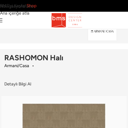
BMS’yi Keşfet
Shop
Navigasyona atla
Ana içeriğe atla
Ana Sayfa
›
Ev
›
Halı
›
Armani/Casa
›
RASHOMON Halı
RASHOMON Halı
Armani/Casa
Detaylı Bilgi Al