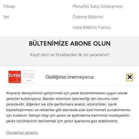
Yılbaşı
Mesafeli Satış Sözleşmesi
Yat
Ödeme Bildirimi
Hata Bildirim Formu
BÜLTENİMİZE ABONE OLUN
Kayıt olun ve fırsatlardan ilk siz yararlanın!
Bültenimize Abone Olun
Gizliliğinizi önemsiyoruz
Bizi Takip Edin
Alışveriş deneyiminizi geliştirmek için yasal düzenlemelere uygun olarak
çerezler kullanıyoruz. Bazıları sitemizin işlevselliği için zorunlu olan
çerezlerdir, diğerleri ise site performans analizi, istatistikler, içerik
kişiselleştirmesi ve reklamlar gibi alanlarda size özel hizmet sunabilmemiz
için kullanılır. Detaylı bilgi için çerez ve aydınlatma metnimizi inceleyebilir,
çerez tercihlerinizi belirlemek için çerez ayarlarına göz atabilirsiniz.
Hizmetleri yönetin