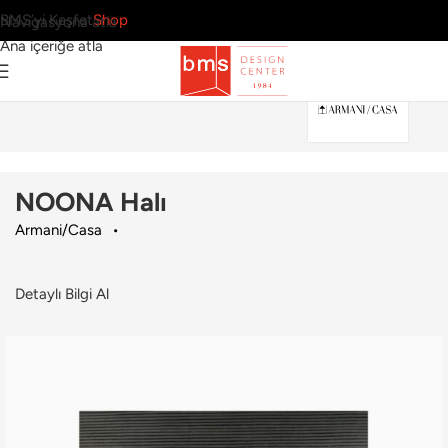
BMS’yi Keşfet
Shop
Navigasyona atla
Ana içeriğe atla
Ana Sayfa
›
Ev
›
Halı
›
Armani/Casa
›
NOONA Halı
NOONA Halı
Armani/Casa
Detaylı Bilgi Al