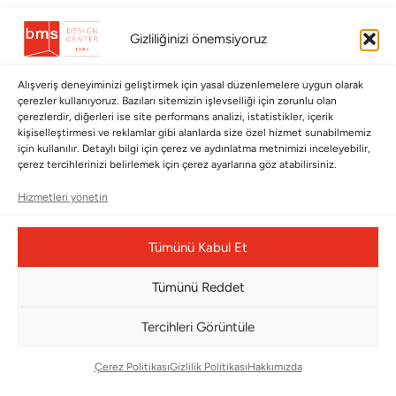
BÜLTENİMİZE ABONE OLUN
Gizliliğinizi önemsiyoruz
Kayıt olun ve fırsatlardan ilk siz yararlanın!
Alışveriş deneyiminizi geliştirmek için yasal düzenlemelere uygun olarak
çerezler kullanıyoruz. Bazıları sitemizin işlevselliği için zorunlu olan
Bültenimize Abone Olun
çerezlerdir, diğerleri ise site performans analizi, istatistikler, içerik
kişiselleştirmesi ve reklamlar gibi alanlarda size özel hizmet sunabilmemiz
Bizi Takip Edin
için kullanılır. Detaylı bilgi için çerez ve aydınlatma metnimizi inceleyebilir,
çerez tercihlerinizi belirlemek için çerez ayarlarına göz atabilirsiniz.
Hizmetleri yönetin
Tümünü Kabul Et
Tümünü Reddet
Tercihleri Görüntüle
Çerez Yönetim Paneli
Çerez Politikası
Gizlilik Politikası
Hakkımızda