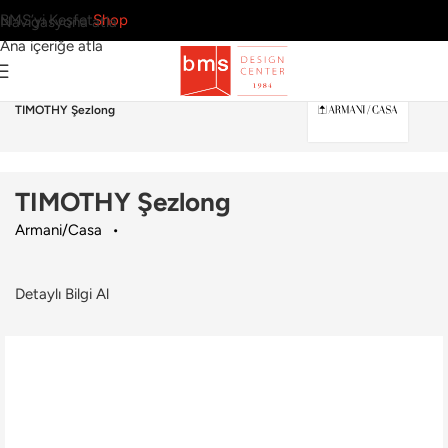
BMS’yi Keşfet
Shop
Navigasyona atla
Ana içeriğe atla
Ana Sayfa
›
Dış Mekan
›
Şezlong
›
Armani/Casa
›
TIMOTHY Şezlong
TIMOTHY Şezlong
Armani/Casa
Detaylı Bilgi Al