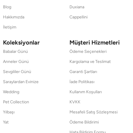
Blog
Duxiana
Hakkımızda
Cappellini
İletişim
Koleksiyonlar
Müşteri Hizmetleri
Babalar Günü
Ödeme Seçenekleri
Anneler Günü
Kargolama ve Teslimat
Sevgililer Günü
Garanti Şartları
Saraylardan Evinize
İade Politikası
Wedding
Kullanım Koşulları
Pet Collection
KVKK
Yılbaşı
Mesafeli Satış Sözleşmesi
Yat
Ödeme Bildirimi
Hata Bildirim Formu