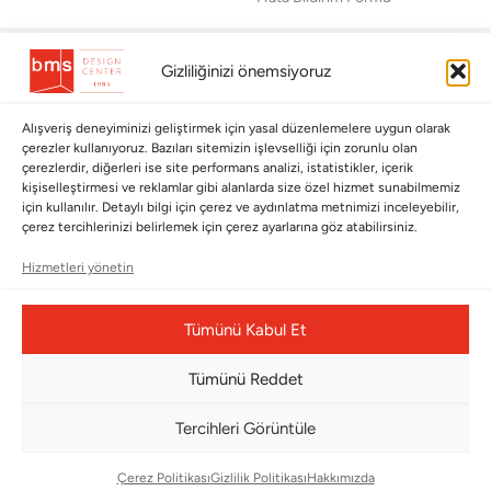
BÜLTENİMİZE ABONE OLUN
Gizliliğinizi önemsiyoruz
Kayıt olun ve fırsatlardan ilk siz yararlanın!
Alışveriş deneyiminizi geliştirmek için yasal düzenlemelere uygun olarak
Bültenimize Abone Olun
çerezler kullanıyoruz. Bazıları sitemizin işlevselliği için zorunlu olan
çerezlerdir, diğerleri ise site performans analizi, istatistikler, içerik
Bizi Takip Edin
kişiselleştirmesi ve reklamlar gibi alanlarda size özel hizmet sunabilmemiz
için kullanılır. Detaylı bilgi için çerez ve aydınlatma metnimizi inceleyebilir,
çerez tercihlerinizi belirlemek için çerez ayarlarına göz atabilirsiniz.
Hizmetleri yönetin
Tümünü Kabul Et
Tümünü Reddet
Tercihleri Görüntüle
Çerez Yönetim Paneli
Çerez Politikası
Gizlilik Politikası
Hakkımızda