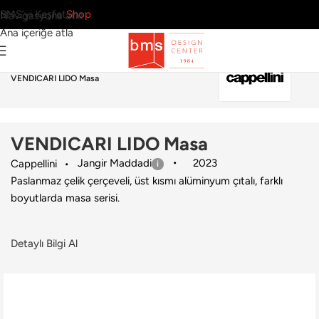
BMS’yi Keşfet
Shop
Navigasyona atla
Ana içeriğe atla
Ana Sayfa
›
Dış Mekan
›
Masa
›
Cappellini
›
VENDICARI LIDO Masa
VENDICARI LIDO Masa
Jangir Maddadi
2023
Cappellini
Paslanmaz çelik çerçeveli, üst kısmı alüminyum çıtalı, farklı
boyutlarda masa serisi.
Detaylı Bilgi Al