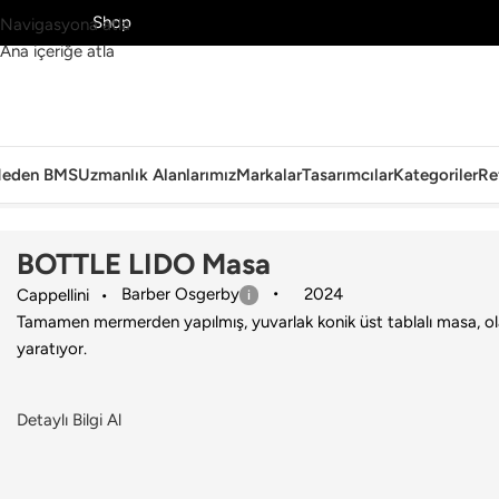
MS’yi Keşfet
Shop
Navigasyona atla
Ana içeriğe atla
eden BMS
Uzmanlık Alanlarımız
Markalar
Tasarımcılar
Kategoriler
Re
Ana Sayfa
›
Dış Mekan
›
Masa
›
Cappellini
›
BOTTLE LIDO Masa
BOTTLE LIDO Masa
Barber Osgerby
2024
Cappellini
Tamamen mermerden yapılmış, yuvarlak konik üst tablalı masa, olağ
yaratıyor.
Detaylı Bilgi Al