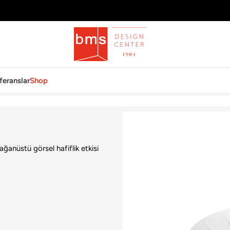
feranslar
Shop
anüstü görsel hafiflik etkisi