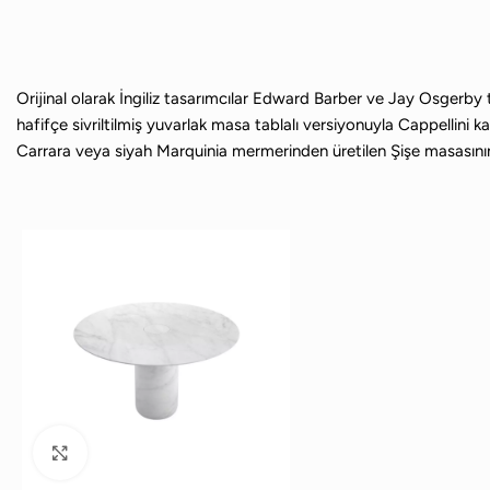
Orijinal olarak İngiliz tasarımcılar Edward Barber ve Jay Osgerby 
hafifçe sivriltilmiş yuvarlak masa tablalı versiyonuyla Cappellini k
Carrara veya siyah Marquinia mermerinden üretilen Şişe masasının, 
Büyütmek için tıklayın