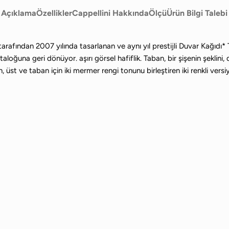
Açıklama
Özellikler
Cappellini Hakkında
Ölçü
Ürün Bilgi Talebi
tarafından 2007 yılında tasarlanan ve aynı yıl prestijli Duvar Kağıdı
ataloğuna geri dönüyor. aşırı görsel hafiflik. Taban, bir şişenin şekli
üst ve taban için iki mermer rengi tonunu birleştiren iki renkli ver