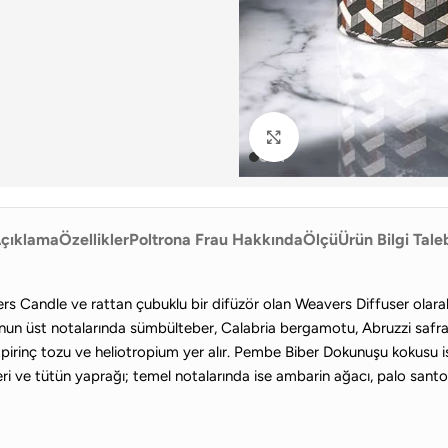
Büyütmek için tıklayın
çıklama
Özellikler
Poltrona Frau Hakkında
Ölçü
Ürün Bilgi Tale
Candle ve rattan çubuklu bir difüzör olan Weavers Diffuser olarak 
unun üst notalarında sümbülteber, Calabria bergamotu, Abruzzi safran p
, pirinç tozu ve heliotropium yer alır. Pembe Biber Dokunuşu kokusu 
deri ve tütün yaprağı; temel notalarında ise ambarin ağacı, palo santo