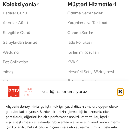
Koleksiyonlar
Müşteri Hizmetleri
Babalar Günü
Ödeme Seçenekleri
Anneler Günü
Kargolama ve Teslimat
Sevgililer Günü
Garanti Şartları
Saraylardan Evinize
İade Politikası
Wedding
Kullanım Koşulları
Pet Collection
KVKK
Yılbaşı
Mesafeli Satış Sözleşmesi
Yat
Ödeme Bildirimi
Hata Bildirim Formu
Gizliliğinizi önemsiyoruz
BÜLTENİMİZE ABONE OLUN
Alışveriş deneyiminizi geliştirmek için yasal düzenlemelere uygun olarak
çerezler kullanıyoruz. Bazıları sitemizin işlevselliği için zorunlu olan
Kayıt olun ve fırsatlardan ilk siz yararlanın!
çerezlerdir, diğerleri ise site performans analizi, istatistikler, içerik
kişiselleştirmesi ve reklamlar gibi alanlarda size özel hizmet sunabilmemiz
için kullanılır. Detaylı bilgi için çerez ve aydınlatma metnimizi inceleyebilir,