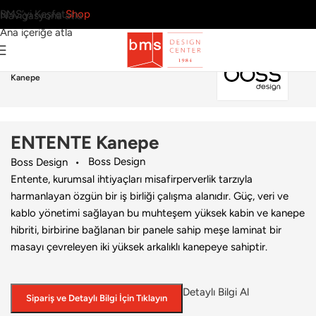
BMS’yi Keşfet
Shop
Navigasyona atla
Ana içeriğe atla
Ana Sayfa
›
Ofis
›
Ortak Alan
›
Boss Design
›
ENTENTE
Kanepe
ENTENTE Kanepe
Boss Design
Boss Design
Entente, kurumsal ihtiyaçları misafirperverlik tarzıyla
harmanlayan özgün bir iş birliği çalışma alanıdır. Güç, veri ve
kablo yönetimi sağlayan bu muhteşem yüksek kabin ve kanepe
hibriti, birbirine bağlanan bir panele sahip meşe laminat bir
masayı çevreleyen iki yüksek arkalıklı kanepeye sahiptir.
Detaylı Bilgi Al
Sipariş ve Detaylı Bilgi İçin Tıklayın