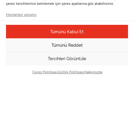
Bültenimize Abone Olun
çerez tercihlerinizi belirlemek için çerez ayarlarına göz atabilirsiniz.
Bizi Takip Edin
Hizmetleri yönetin
Tümünü Kabul Et
Tümünü Reddet
Tercihleri Görüntüle
Çerez Politikası
Gizlilik Politikası
Hakkımızda
Çerez Yönetim Paneli
© Copyright 2026 |
BMS DESIGN CENTER