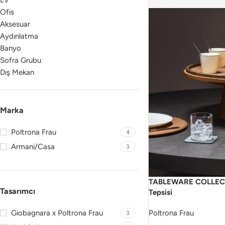
Ev
Ofis
Aksesuar
Aydınlatma
Banyo
Sofra Grubu
Dış Mekan
Marka
Poltrona Frau
4
Armani/Casa
3
TABLEWARE COLLECT
Tasarımcı
Tepsisi
Giobagnara x Poltrona Frau
Poltrona Frau
3