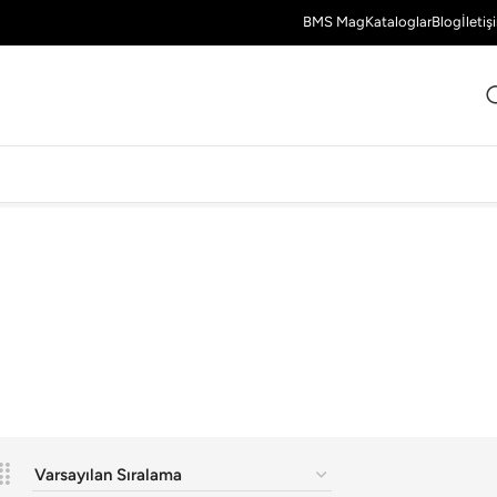
BMS Mag
Kataloglar
Blog
İletiş
7 Sonuç