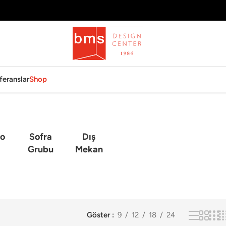
feranslar
Shop
o
Sofra
Dış
Grubu
Mekan
Göster
9
12
18
24