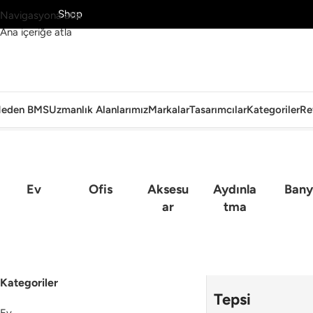
MS’yi Keşfet
Shop
Navigasyona atla
Ana içeriğe atla
eden BMS
Uzmanlık Alanlarımız
Markalar
Tasarımcılar
Kategoriler
Re
Ana Sayfa
›
Sofra Grubu
›
Tepsi
Ev
Ofis
Aksesu
Aydınla
Bany
Ar
Tma
Kategoriler
Tepsi