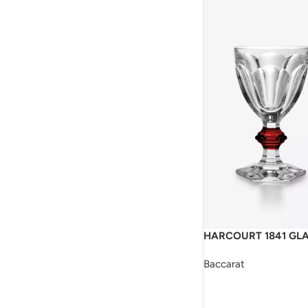
HARCOURT 1841 GLA
Baccarat