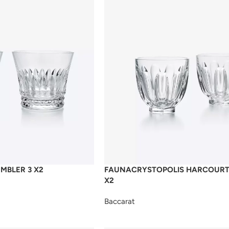
MBLER 3 X2
FAUNACRYSTOPOLIS HARCOURT
X2
Baccarat