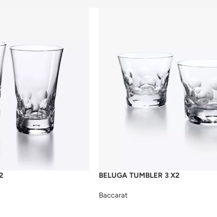
2
BELUGA TUMBLER 3 X2
Baccarat