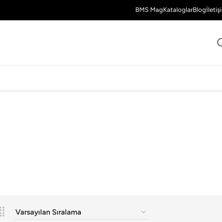
BMS Mag
Kataloglar
Blog
İletiş
45 Sonuç