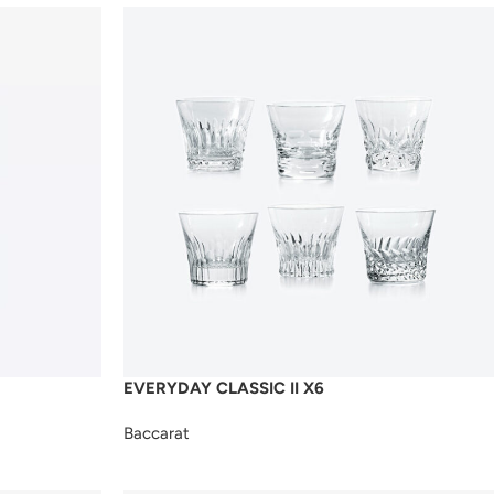
EVERYDAY CLASSIC II X6
Baccarat