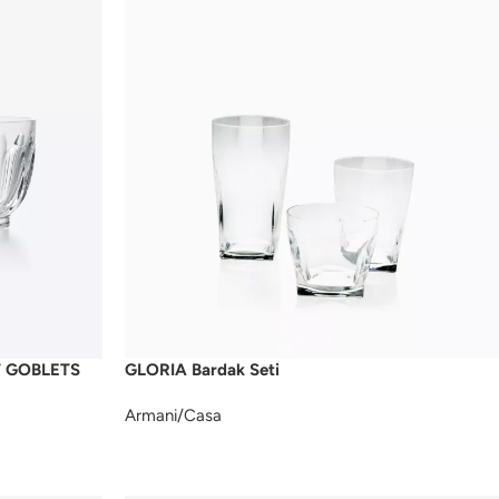
 GOBLETS
GLORIA Bardak Seti
Armani/Casa