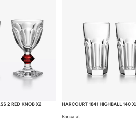
SS 2 RED KNOB X2
HARCOURT 1841 HIGHBALL 140 X
Baccarat