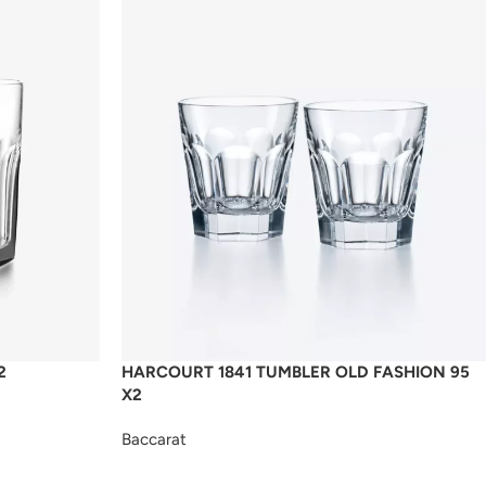
2
HARCOURT 1841 TUMBLER OLD FASHION 95
X2
Baccarat