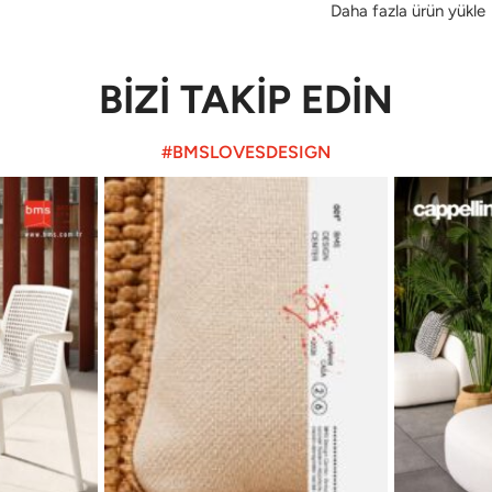
Daha fazla ürün yükle
BİZİ TAKİP EDİN
#BMSLOVESDESIGN