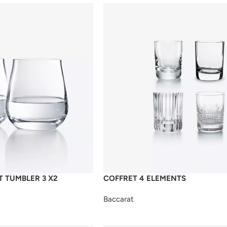
 TUMBLER 3 X2
COFFRET 4 ELEMENTS
Baccarat