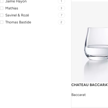
Jaime Hayon
1
Mathias
3
Savinel & Rozé
7
Thomas Bastide
2
CHATEAU BACCARAT
Baccarat