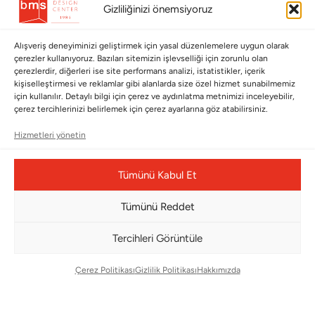
Gizliliğinizi önemsiyoruz
Hakkımızda
Cappellini
İletişim
Alışveriş deneyiminizi geliştirmek için yasal düzenlemelere uygun olarak
çerezler kullanıyoruz. Bazıları sitemizin işlevselliği için zorunlu olan
çerezlerdir, diğerleri ise site performans analizi, istatistikler, içerik
Koleksiyonlar
Müşteri Hizmetleri
kişiselleştirmesi ve reklamlar gibi alanlarda size özel hizmet sunabilmemiz
için kullanılır. Detaylı bilgi için çerez ve aydınlatma metnimizi inceleyebilir,
Babalar Günü
Ödeme Seçenekleri
çerez tercihlerinizi belirlemek için çerez ayarlarına göz atabilirsiniz.
Anneler Günü
Kargolama ve Teslimat
Hizmetleri yönetin
Sevgililer Günü
Garanti Şartları
Tümünü Kabul Et
Saraylardan Evinize
İade Politikası
Wedding
Kullanım Koşulları
Tümünü Reddet
Pet Collection
KVKK
Tercihleri Görüntüle
Yılbaşı
Mesafeli Satış Sözleşmesi
Yat
Ödeme Bildirimi
Çerez Politikası
Gizlilik Politikası
Hakkımızda
Hata Bildirim Formu