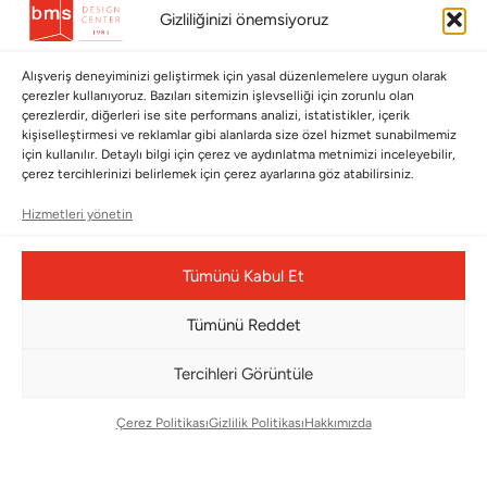
Gizliliğinizi önemsiyoruz
Hakkımızda
Cappellini
İletişim
Alışveriş deneyiminizi geliştirmek için yasal düzenlemelere uygun olarak
çerezler kullanıyoruz. Bazıları sitemizin işlevselliği için zorunlu olan
çerezlerdir, diğerleri ise site performans analizi, istatistikler, içerik
Koleksiyonlar
Müşteri Hizmetleri
kişiselleştirmesi ve reklamlar gibi alanlarda size özel hizmet sunabilmemiz
için kullanılır. Detaylı bilgi için çerez ve aydınlatma metnimizi inceleyebilir,
Babalar Günü
Ödeme Seçenekleri
çerez tercihlerinizi belirlemek için çerez ayarlarına göz atabilirsiniz.
Anneler Günü
Kargolama ve Teslimat
Hizmetleri yönetin
Sevgililer Günü
Garanti Şartları
Saraylardan Evinize
İade Politikası
Tümünü Kabul Et
Wedding
Kullanım Koşulları
Tümünü Reddet
Pet Collection
KVKK
Tercihleri Görüntüle
Yılbaşı
Mesafeli Satış Sözleşmesi
Yat
Ödeme Bildirimi
Çerez Politikası
Gizlilik Politikası
Hakkımızda
Hata Bildirim Formu