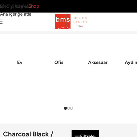
BMS’yi Keşfet
Shop
Navigasyona atla
Ana içeriğe atla
Ana Sayfa
Ev
Ofis
Aksesuar
Aydın
Charcoal Black /
Filtreler