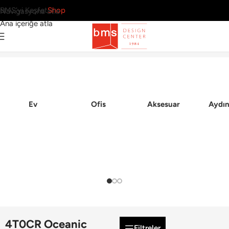
BMS’yi Keşfet
Shop
Navigasyona atla
Ana içeriğe atla
Ana Sayfa
Ev
Ofis
Aksesuar
Aydın
4T0CR Oceanic
Filtreler