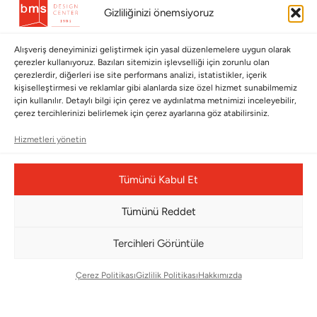
Gizliliğinizi önemsiyoruz
Hakkımızda
Cappellini
İletişim
Alışveriş deneyiminizi geliştirmek için yasal düzenlemelere uygun olarak
çerezler kullanıyoruz. Bazıları sitemizin işlevselliği için zorunlu olan
çerezlerdir, diğerleri ise site performans analizi, istatistikler, içerik
Koleksiyonlar
Müşteri Hizmetleri
kişiselleştirmesi ve reklamlar gibi alanlarda size özel hizmet sunabilmemiz
için kullanılır. Detaylı bilgi için çerez ve aydınlatma metnimizi inceleyebilir,
Babalar Günü
Ödeme Seçenekleri
çerez tercihlerinizi belirlemek için çerez ayarlarına göz atabilirsiniz.
Anneler Günü
Kargolama ve Teslimat
Hizmetleri yönetin
Sevgililer Günü
Garanti Şartları
Saraylardan Evinize
İade Politikası
Tümünü Kabul Et
Wedding
Kullanım Koşulları
Tümünü Reddet
Pet Collection
KVKK
Tercihleri Görüntüle
Yılbaşı
Mesafeli Satış Sözleşmesi
Yat
Ödeme Bildirimi
Çerez Politikası
Gizlilik Politikası
Hakkımızda
Hata Bildirim Formu