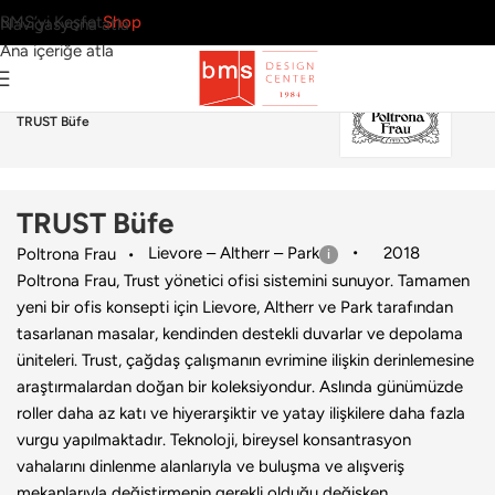
BMS’yi Keşfet
Shop
Navigasyona atla
Ana içeriğe atla
Ana Sayfa
›
Ofis
›
Depolama Sistemi
›
Poltrona Frau
›
TRUST Büfe
TRUST Büfe
Lievore – Altherr – Park
2018
Poltrona Frau
Poltrona Frau, Trust yönetici ofisi sistemini sunuyor. Tamamen
yeni bir ofis konsepti için Lievore, Altherr ve Park tarafından
tasarlanan masalar, kendinden destekli duvarlar ve depolama
üniteleri. Trust, çağdaş çalışmanın evrimine ilişkin derinlemesine
araştırmalardan doğan bir koleksiyondur. Aslında günümüzde
roller daha az katı ve hiyerarşiktir ve yatay ilişkilere daha fazla
vurgu yapılmaktadır. Teknoloji, bireysel konsantrasyon
vahalarını dinlenme alanlarıyla ve buluşma ve alışveriş
mekanlarıyla değiştirmenin gerekli olduğu değişken