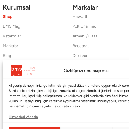
Kurumsal
Markalar
Shop
Haworth
BMS Mag
Poltrona Frau
Kataloglar
Armani / Casa
Markalar
Baccarat
Blog
Duxiana
Hakkımızda
Cappellini
Gizliliğinizi önemsiyoruz
İletişim
Alışveriş deneyiminizi geliştirmek için yasal düzenlemelere uygun olarak çerez
Bazıları sitemizin işlevselliği için zorunlu olan çerezlerdir, diğerleri ise site p
istatistikler, içerik kişiselleştirmesi ve reklamlar gibi alanlarda size özel hiz
kullanılır. Detaylı bilgi için çerez ve aydınlatma metnimizi inceleyebilir, çerez t
belirlemek için çerez ayarlarına göz atabilirsiniz.
Hizmetleri yönetin