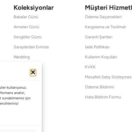
Koleksiyonlar
Müşteri Hizmetl
Babalar Günü
Ödeme Seçenekleri
Anneler Günü
Kargolama ve Teslimat
Sevgililer Günü
Garanti Şartları
Saraylardan Evinize
İade Politikası
Wedding
Kullanım Koşulları
Pet Collection
KVKK
Yılbaşı
Mesafeli Satış Sözleşmes
Yat
Ödeme Bildirimi
ler kullanıyoruz.
erformans analizi,
Hata Bildirim Formu
met sunabilmemiz için
ercihlerinizi