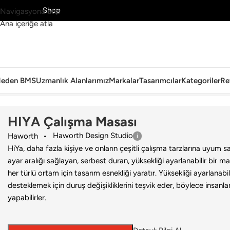
MS’yi Keşfet
Shop
Navigasyona atla
Ana içeriğe atla
eden BMS
Uzmanlık Alanlarımız
Markalar
Tasarımcılar
Kategoriler
Re
Ana Sayfa
›
Ofis
›
Çalışma Masası
›
Haworth
›
HIYA Çalışma Masası
HIYA Çalışma Masası
Haworth Design Studio
Haworth
HiYa, daha fazla kişiye ve onların çeşitli çalışma tarzlarına uyum s
ayar aralığı sağlayan, serbest duran, yüksekliği ayarlanabilir bir ma
her türlü ortam için tasarım esnekliği yaratır. Yüksekliği ayarlanabi
desteklemek için duruş değişikliklerini teşvik eder, böylece insanlar 
yapabilirler.