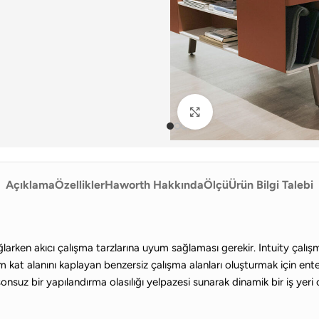
Büyütmek için tıklayın
Açıklama
Özellikler
Haworth Hakkında
Ölçü
Ürün Bilgi Talebi
larken akıcı çalışma tarzlarına uyum sağlaması gerekir. Intuity çalışma
m kat alanını kaplayan benzersiz çalışma alanları oluşturmak için ente
nsuz bir yapılandırma olasılığı yelpazesi sunarak dinamik bir iş yeri 