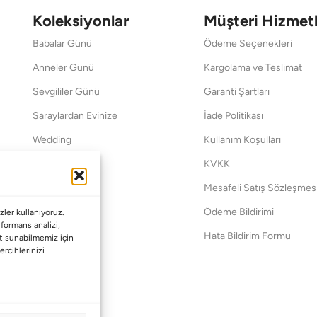
Koleksiyonlar
Müşteri Hizmetl
Babalar Günü
Ödeme Seçenekleri
Anneler Günü
Kargolama ve Teslimat
Sevgililer Günü
Garanti Şartları
Saraylardan Evinize
İade Politikası
Wedding
Kullanım Koşulları
Pet Collection
KVKK
Yılbaşı
Mesafeli Satış Sözleşmes
Yat
Ödeme Bildirimi
ler kullanıyoruz.
erformans analizi,
Hata Bildirim Formu
met sunabilmemiz için
ercihlerinizi