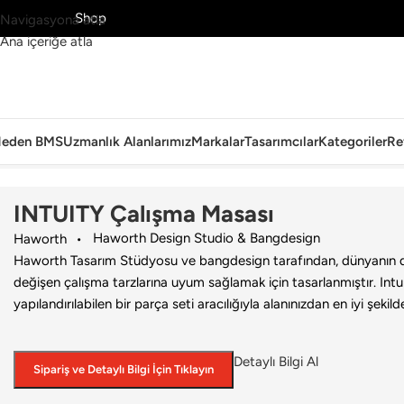
MS’yi Keşfet
Shop
Navigasyona atla
Ana içeriğe atla
eden BMS
Uzmanlık Alanlarımız
Markalar
Tasarımcılar
Kategoriler
Re
Ana Sayfa
›
Ofis
›
Çalışma Masası
›
Haworth
›
INTUITY Çalışma Masas
INTUITY Çalışma Masası
Haworth Design Studio & Bangdesign
Haworth
Haworth Tasarım Stüdyosu ve bangdesign tarafından, dünyanın dör
değişen çalışma tarzlarına uyum sağlamak için tasarlanmıştır. Intu
yapılandırılabilen bir parça seti aracılığıyla alanınızdan en iyi şekil
Detaylı Bilgi Al
Sipariş ve Detaylı Bilgi İçin Tıklayın