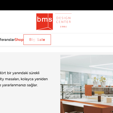
feranslar
Shop
Big Sale
ı
t bir yanındaki sürekli
ity masaları, kolayca yeniden
de yararlanmanızı sağlar.