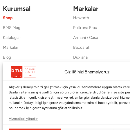
Kurumsal
Markalar
Shop
Haworth
BMS Mag
Poltrona Frau
Kataloglar
Armani / Casa
Markalar
Baccarat
Blog
Duxiana
Hakkımızda
Cappellini
Gizliliğinizi önemsiyoruz
İletişim
Alışveriş deneyiminizi geliştirmek için yasal düzenlemelere uygun olarak çerez
Bazıları sitemizin işlevselliği için zorunlu olan çerezlerdir, diğerleri ise site p
istatistikler, içerik kişiselleştirmesi ve reklamlar gibi alanlarda size özel hiz
kullanılır. Detaylı bilgi için çerez ve aydınlatma metnimizi inceleyebilir, çerez t
belirlemek için çerez ayarlarına göz atabilirsiniz.
Hizmetleri yönetin