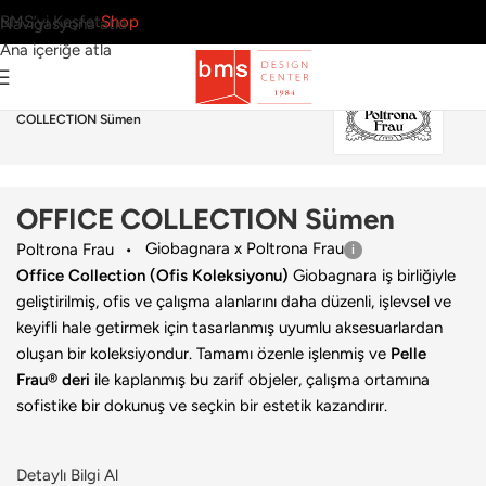
BMS’yi Keşfet
Shop
Navigasyona atla
Ana içeriğe atla
Ana Sayfa
›
Ofis
›
Aksesuar
›
Poltrona Frau
›
OFFICE
COLLECTION Sümen
OFFICE COLLECTION Sümen
Giobagnara x Poltrona Frau
Poltrona Frau
Office Collection (Ofis Koleksiyonu)
Giobagnara iş birliğiyle
geliştirilmiş, ofis ve çalışma alanlarını daha düzenli, işlevsel ve
keyifli hale getirmek için tasarlanmış uyumlu aksesuarlardan
oluşan bir koleksiyondur. Tamamı özenle işlenmiş ve
Pelle
Frau® deri
ile kaplanmış bu zarif objeler, çalışma ortamına
sofistike bir dokunuş ve seçkin bir estetik kazandırır.
Detaylı Bilgi Al