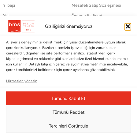
Yılbaşı
Mesafeli Satış Sözleşmesi
Yat
Ödeme Bildirimi
Hata Bildirim Formu
Gizliliğinizi önemsiyoruz
BÜLTENİMİZE ABONE OLUN
Alışveriş deneyiminizi geliştirmek için yasal düzenlemelere uygun olarak
çerezler kullanıyoruz. Bazıları sitemizin işlevselliği için zorunlu olan
Kayıt olun ve fırsatlardan ilk siz yararlanın!
çerezlerdir, diğerleri ise site performans analizi, istatistikler, içerik
kişiselleştirmesi ve reklamlar gibi alanlarda size özel hizmet sunabilmemiz
için kullanılır. Detaylı bilgi için çerez ve aydınlatma metnimizi inceleyebilir,
Bültenimize Abone Olun
çerez tercihlerinizi belirlemek için çerez ayarlarına göz atabilirsiniz.
Bizi Takip Edin
Hizmetleri yönetin
Tümünü Kabul Et
Tümünü Reddet
Tercihleri Görüntüle