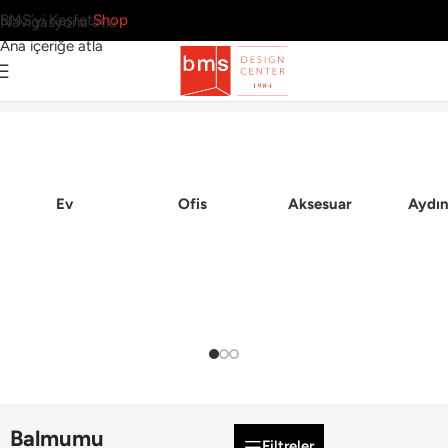
BMS’yi Keşfet
Shop
Navigasyona atla
Ana içeriğe atla
Ana Sayfa
Ev
Ofis
Aksesuar
Aydın
Balmumu
Filtreler