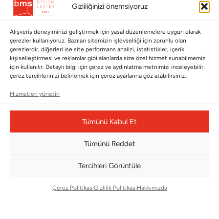
Gizliliğinizi önemsiyoruz
Hakkımızda
Cappellini
İletişim
Alışveriş deneyiminizi geliştirmek için yasal düzenlemelere uygun olarak
çerezler kullanıyoruz. Bazıları sitemizin işlevselliği için zorunlu olan
çerezlerdir, diğerleri ise site performans analizi, istatistikler, içerik
Koleksiyonlar
Müşteri Hizmetleri
kişiselleştirmesi ve reklamlar gibi alanlarda size özel hizmet sunabilmemiz
için kullanılır. Detaylı bilgi için çerez ve aydınlatma metnimizi inceleyebilir,
Babalar Günü
Ödeme Seçenekleri
çerez tercihlerinizi belirlemek için çerez ayarlarına göz atabilirsiniz.
Anneler Günü
Kargolama ve Teslimat
Hizmetleri yönetin
Sevgililer Günü
Garanti Şartları
Tümünü Kabul Et
Saraylardan Evinize
İade Politikası
Wedding
Kullanım Koşulları
Tümünü Reddet
Pet Collection
KVKK
Tercihleri Görüntüle
Yılbaşı
Mesafeli Satış Sözleşmesi
Yat
Ödeme Bildirimi
Çerez Politikası
Gizlilik Politikası
Hakkımızda
Hata Bildirim Formu