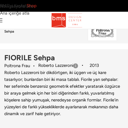
BMS’yi Keşfet
Shop
Navigasyona atla
Ana içeriğe atla
Ana Sayfa
›
Ev
›
Sehpa
›
Poltrona Frau
›
FIORILE
Sehpa
FIORILE Sehpa
Roberto Lazzeroni
2013
Poltrona Frau
Roberto Lazzeroni bir dikdörtgen, iki üçgen ve üç kare
tasarlıyor; bunlardan biri iki masa tablalı. Fiorile yan sehpalar:
her seferinde benzersiz geometrik efektler yaratarak özgürce
bir araya gelmek için her biri diğerinden farklı, yuvarlatılmış
köşelere sahip yumuşak, neredeyse organik formlar. Fiorile’in
yüzeyleri de farklı yüksekliklerde ayarlanarak mekanınızı daha
dinamik ve zarif hale getiriyor.