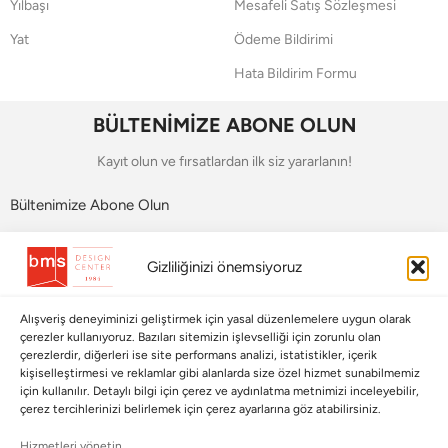
Yılbaşı
Mesafeli Satış Sözleşmesi
Yat
Ödeme Bildirimi
Hata Bildirim Formu
BÜLTENİMİZE ABONE OLUN
Kayıt olun ve fırsatlardan ilk siz yararlanın!
Bültenimize Abone Olun
Bizi Takip Edin
Gizliliğinizi önemsiyoruz
Alışveriş deneyiminizi geliştirmek için yasal düzenlemelere uygun olarak
çerezler kullanıyoruz. Bazıları sitemizin işlevselliği için zorunlu olan
çerezlerdir, diğerleri ise site performans analizi, istatistikler, içerik
kişiselleştirmesi ve reklamlar gibi alanlarda size özel hizmet sunabilmemiz
için kullanılır. Detaylı bilgi için çerez ve aydınlatma metnimizi inceleyebilir,
çerez tercihlerinizi belirlemek için çerez ayarlarına göz atabilirsiniz.
Hizmetleri yönetin