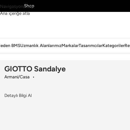
MS’yi Keşfet
Shop
Navigasyona atla
Ana içeriğe atla
eden BMS
Uzmanlık Alanlarımız
Markalar
Tasarımcılar
Kategoriler
Re
Ana Sayfa
›
Ev
›
Sandalye
›
Armani/Casa
›
GIOTTO Sandalye
GIOTTO Sandalye
Armani/Casa
Detaylı Bilgi Al