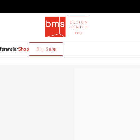
feranslar
Shop
Big Sale