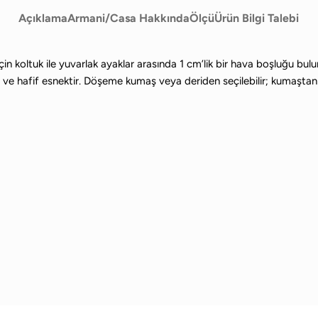
Açıklama
Armani/Casa Hakkında
Ölçü
Ürün Bilgi Talebi
in koltuk ile yuvarlak ayaklar arasında 1 cm’lik bir hava boşluğu bul
e hafif esnektir. Döşeme kumaş veya deriden seçilebilir; kumaştan kılı