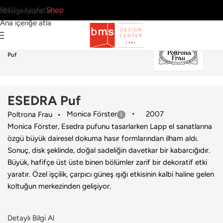
BMS’yi Keşfet
Shop
Navigasyona atla
Ana içeriğe atla
Ana Sayfa
›
Ev
›
Puf & Bank
›
Poltrona Frau
›
ESEDRA
Puf
ESEDRA Puf
Monica Förster
2007
Poltrona Frau
Monica Förster, Esedra pufunu tasarlarken Lapp el sanatlarına
özgü büyük dairesel dokuma hasır formlarından ilham aldı.
Sonuç, disk şeklinde, doğal sadeliğin davetkar bir kabarcığıdır.
Büyük, hafifçe üst üste binen bölümler zarif bir dekoratif etki
yaratır. Özel işçilik, çarpıcı güneş ışığı etkisinin kalbi haline gelen
koltuğun merkezinden gelişiyor.
Detaylı Bilgi Al