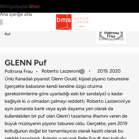
BMS’yi Keşfet
Shop
Navigasyona atla
Ana içeriğe atla
Ana Sayfa
›
Ev
›
Puf & Bank
›
Poltrona Frau
›
GLENN
Puf
GLENN Puf
Roberto Lazzeroni
2019
,
2020
Poltrona Frau
Ünlü Kanadalı piyanist Glenn Gould, kişisel piyano taburesine
(gerçekte babasının kendi kendine özgü oturma
gereksinimlerine göre uyarladığı eski bir sandalye) o kadar
bağlıydı ki, o olmadan çalmayı reddetti. Roberto Lazzeroni’ye
aynı zamanda bank veya ayak dayama yeri olarak da
kullanılabilen bir puf olan Glenn’i tasarlama ilhamını veren de
büyük müzisyenin piyano taburesi oldu. Gerçekte, yeni 2019
koltuğunun doğal bir tamamlayıcısı olarak kasıtlı olarak bu
şekilde tasarlandı. Aslında yumuşak Pelle Frau® deri koltuğu,