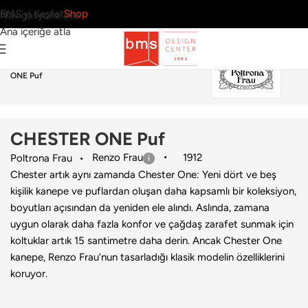
BMS’yi Keşfet
Shop
Navigasyona atla
Ana içeriğe atla
Ana Sayfa
›
Ev
›
Puf & Bank
›
Poltrona Frau
›
CHESTER
ONE Puf
CHESTER ONE Puf
Renzo Frau
1912
Poltrona Frau
Chester artık aynı zamanda Chester One: Yeni dört ve beş
kişilik kanepe ve puflardan oluşan daha kapsamlı bir koleksiyon,
boyutları açısından da yeniden ele alındı. Aslında, zamana
uygun olarak daha fazla konfor ve çağdaş zarafet sunmak için
koltuklar artık 15 santimetre daha derin. Ancak Chester One
kanepe, Renzo Frau’nun tasarladığı klasik modelin özelliklerini
koruyor.