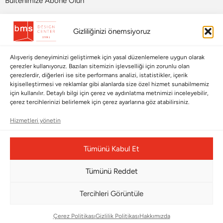
Bültenimize Abone Olun
Bizi Takip Edin
Gizliliğinizi önemsiyoruz
Alışveriş deneyiminizi geliştirmek için yasal düzenlemelere uygun olarak
çerezler kullanıyoruz. Bazıları sitemizin işlevselliği için zorunlu olan
çerezlerdir, diğerleri ise site performans analizi, istatistikler, içerik
kişiselleştirmesi ve reklamlar gibi alanlarda size özel hizmet sunabilmemiz
için kullanılır. Detaylı bilgi için çerez ve aydınlatma metnimizi inceleyebilir,
çerez tercihlerinizi belirlemek için çerez ayarlarına göz atabilirsiniz.
Hizmetleri yönetin
Çerez Yönetim Paneli
Tümünü Kabul Et
Tümünü Reddet
© Copyright 2026 |
BMS DESIGN CENTER
Tercihleri Görüntüle
Çerez Politikası
Gizlilik Politikası
Hakkımızda