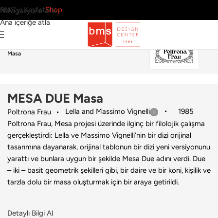
BMS’yi Keşfet
Shop
Navigasyona atla
Ana içeriğe atla
Ana Sayfa
›
Ev
›
Masa
›
Poltrona Frau
›
MESA DUE
Masa
MESA DUE Masa
Lella and Massimo Vignelli
1985
Poltrona Frau
Poltrona Frau, Mesa projesi üzerinde ilginç bir filolojik çalışma
gerçekleştirdi: Lella ve Massimo Vignelli’nin bir dizi orijinal
tasarımına dayanarak, orijinal tablonun bir dizi yeni versiyonunu
yarattı ve bunlara uygun bir şekilde Mesa Due adını verdi. Due
– iki – basit geometrik şekilleri gibi, bir daire ve bir koni, kişilik ve
tarzla dolu bir masa oluşturmak için bir araya getirildi.
Detaylı Bilgi Al