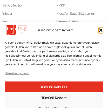
Pet Collection
KVKK
Yılbaşı
Mesafeli Satış Sözleşmesi
Yat
Ödeme Bildirimi
Hata Bildirim Formu
Gizliliğinizi önemsiyoruz
BÜLTENİMİZE ABONE OLUN
Alışveriş deneyiminizi geliştirmek için yasal düzenlemelere uygun olarak
çerezler kullanıyoruz. Bazıları sitemizin işlevselliği için zorunlu olan
Kayıt olun ve fırsatlardan ilk siz yararlanın!
çerezlerdir, diğerleri ise site performans analizi, istatistikler, içerik
kişiselleştirmesi ve reklamlar gibi alanlarda size özel hizmet sunabilmemiz
için kullanılır. Detaylı bilgi için çerez ve aydınlatma metnimizi inceleyebilir,
Bültenimize Abone Olun
çerez tercihlerinizi belirlemek için çerez ayarlarına göz atabilirsiniz.
Bizi Takip Edin
Hizmetleri yönetin
Tümünü Kabul Et
Tümünü Reddet