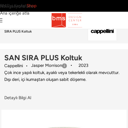
BMS’yi Keşfet
Shop
Navigasyona atla
Ana içeriğe atla
Ana Sayfa
›
Ev
›
Koltuk & Berjer
›
Cappellini
›
SAN
SIRA PLUS Koltuk
SAN SIRA PLUS Koltuk
Jasper Morrison
2023
Cappellini
Çok ince yapılı koltuk, ayaklı veya tekerlekli olarak mevcuttur.
Dışı deri, içi kumaştan oluşan sabit döşeme.
Detaylı Bilgi Al