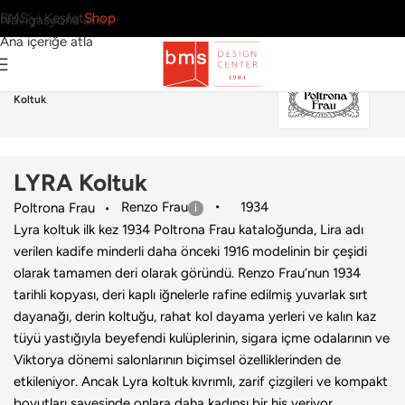
BMS’yi Keşfet
Shop
Navigasyona atla
Ana içeriğe atla
Ana Sayfa
›
Ev
›
Koltuk & Berjer
›
Poltrona Frau
›
LYRA
Koltuk
LYRA Koltuk
Renzo Frau
1934
Poltrona Frau
Lyra koltuk ilk kez 1934 Poltrona Frau kataloğunda, Lira adı
verilen kadife minderli daha önceki 1916 modelinin bir çeşidi
olarak tamamen deri olarak göründü. Renzo Frau’nun 1934
tarihli kopyası, deri kaplı iğnelerle rafine edilmiş yuvarlak sırt
dayanağı, derin koltuğu, rahat kol dayama yerleri ve kalın kaz
tüyü yastığıyla beyefendi kulüplerinin, sigara içme odalarının ve
Viktorya dönemi salonlarının biçimsel özelliklerinden de
etkileniyor. Ancak Lyra koltuk kıvrımlı, zarif çizgileri ve kompakt
boyutları sayesinde onlara daha kadınsı bir his veriyor.