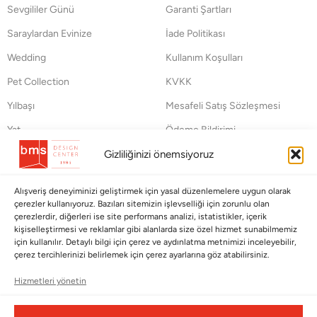
Sevgililer Günü
Garanti Şartları
Saraylardan Evinize
İade Politikası
Wedding
Kullanım Koşulları
Pet Collection
KVKK
Yılbaşı
Mesafeli Satış Sözleşmesi
Yat
Ödeme Bildirimi
Hata Bildirim Formu
Gizliliğinizi önemsiyoruz
BÜLTENİMİZE ABONE OLUN
Alışveriş deneyiminizi geliştirmek için yasal düzenlemelere uygun olarak
çerezler kullanıyoruz. Bazıları sitemizin işlevselliği için zorunlu olan
Kayıt olun ve fırsatlardan ilk siz yararlanın!
çerezlerdir, diğerleri ise site performans analizi, istatistikler, içerik
kişiselleştirmesi ve reklamlar gibi alanlarda size özel hizmet sunabilmemiz
için kullanılır. Detaylı bilgi için çerez ve aydınlatma metnimizi inceleyebilir,
Bültenimize Abone Olun
çerez tercihlerinizi belirlemek için çerez ayarlarına göz atabilirsiniz.
Bizi Takip Edin
Hizmetleri yönetin