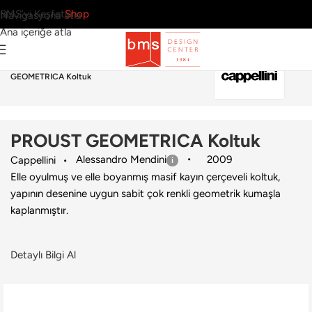
BMS’yi Keşfet
Shop
Navigasyona atla
Ana içeriğe atla
Ana Sayfa
›
Ev
›
Koltuk & Berjer
›
Cappellini
›
PROUST
GEOMETRICA Koltuk
PROUST GEOMETRICA Koltuk
Alessandro Mendini
2009
Cappellini
Elle oyulmuş ve elle boyanmış masif kayın çerçeveli koltuk,
yapının desenine uygun sabit çok renkli geometrik kumaşla
kaplanmıştır.
Detaylı Bilgi Al