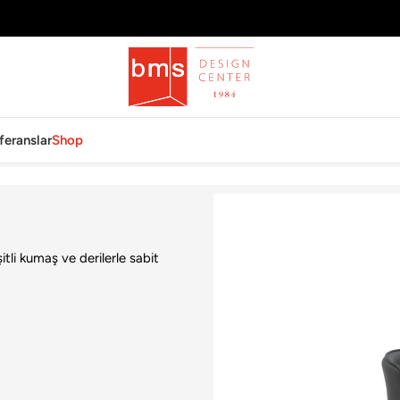
feranslar
Shop
li kumaş ve derilerle sabit