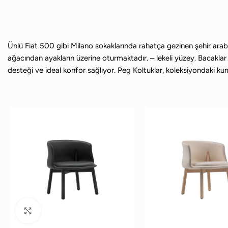
Ünlü Fiat 500 gibi Milano sokaklarında rahatça gezinen şehir arabal
ağacından ayakların üzerine oturmaktadır. – lekeli yüzey. Bacaklar
desteği ve ideal konfor sağlıyor. Peg Koltuklar, koleksiyondaki kumaş v
Büyütmek için tıklayın