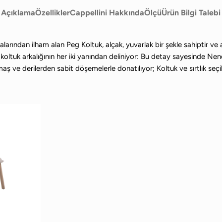
Açıklama
Özellikler
Cappellini Hakkında
Ölçü
Ürün Bilgi Talebi
arından ilham alan Peg Koltuk, alçak, yuvarlak bir şekle sahiptir ve 
 koltuk arkalığının her iki yanından deliniyor: Bu detay sayesinde Ne
e derilerden sabit döşemelerle donatılıyor; Koltuk ve sırtlık seçilen kıl