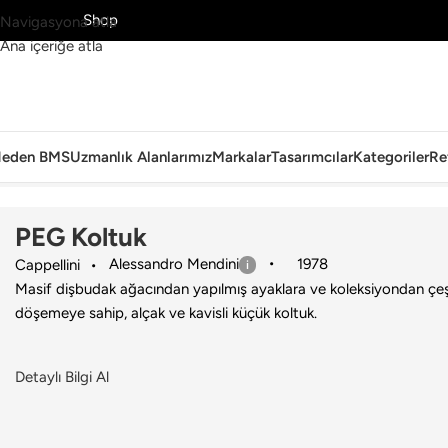
MS’yi Keşfet
Shop
Navigasyona atla
Ana içeriğe atla
eden BMS
Uzmanlık Alanlarımız
Markalar
Tasarımcılar
Kategoriler
Re
Ana Sayfa
›
Ev
›
Koltuk & Berjer
›
Cappellini
›
PEG Koltuk
PEG Koltuk
Alessandro Mendini
1978
Cappellini
Masif dişbudak ağacından yapılmış ayaklara ve koleksiyondan çeşit
döşemeye sahip, alçak ve kavisli küçük koltuk.
Detaylı Bilgi Al