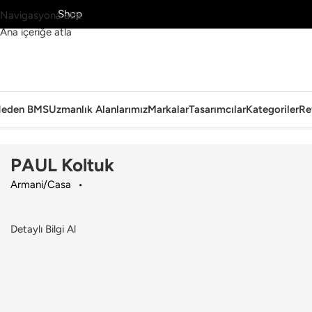
MS’yi Keşfet
Shop
Navigasyona atla
Ana içeriğe atla
eden BMS
Uzmanlık Alanlarımız
Markalar
Tasarımcılar
Kategoriler
Re
Ana Sayfa
›
Ev
›
Koltuk & Berjer
›
Armani/Casa
›
PAUL Koltuk
PAUL Koltuk
Armani/Casa
Detaylı Bilgi Al