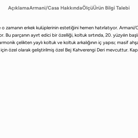
Açıklama
Armani/Casa Hakkında
Ölçü
Ürün Bilgi Talebi
or ve o zamanın erkek kulüplerinin estetiğini hemen hatırlatıyor. Armani
. Bu parçanın ayırt edici bir özelliği, koltuk sırtında, 20. yüzyılın b
 Harmonik çelikten yaylı koltuk ve koltuk arkalığının iç yapısı; masi
çin özel olarak geliştirilmiş özel Bej Kahverengi Deri mevcuttur. Kapa