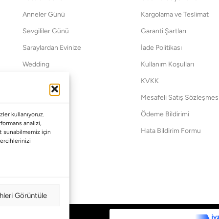
Anneler Günü
Kargolama ve Teslimat
Sevgililer Günü
Garanti Şartları
Saraylardan Evinize
İade Politikası
Wedding
Kullanım Koşulları
Pet Collection
KVKK
Yılbaşı
Mesafeli Satış Sözleşmes
Yat
Ödeme Bildirimi
ler kullanıyoruz.
erformans analizi,
Hata Bildirim Formu
met sunabilmemiz için
ercihlerinizi
hleri Görüntüle