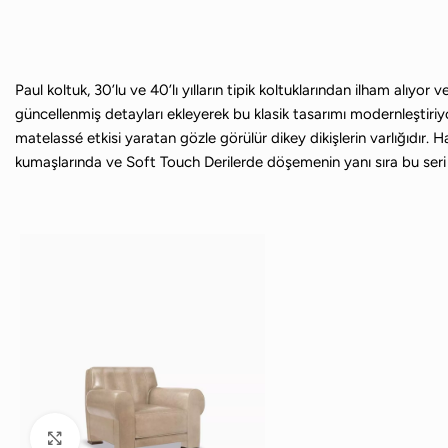
Paul koltuk, 30’lu ve 40’lı yılların tipik koltuklarından ilham alıy
güncellenmiş detayları ekleyerek bu klasik tasarımı modernleştiriyor
matelassé etkisi yaratan gözle görülür dikey dikişlerin varlığıdır.
kumaşlarında ve Soft Touch Derilerde döşemenin yanı sıra bu seri i
Büyütmek için tıklayın