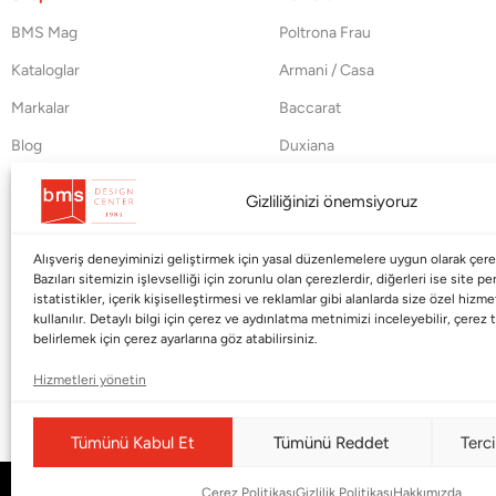
BMS Mag
Poltrona Frau
Kataloglar
Armani / Casa
Markalar
Baccarat
Blog
Duxiana
Hakkımızda
Cappellini
Gizliliğinizi önemsiyoruz
İletişim
Alışveriş deneyiminizi geliştirmek için yasal düzenlemelere uygun olarak çerez
Bazıları sitemizin işlevselliği için zorunlu olan çerezlerdir, diğerleri ise site p
istatistikler, içerik kişiselleştirmesi ve reklamlar gibi alanlarda size özel hiz
kullanılır. Detaylı bilgi için çerez ve aydınlatma metnimizi inceleyebilir, çerez t
belirlemek için çerez ayarlarına göz atabilirsiniz.
Hizmetleri yönetin
Tümünü Kabul Et
Tümünü Reddet
Terci
Çerez Politikası
Gizlilik Politikası
Hakkımızda