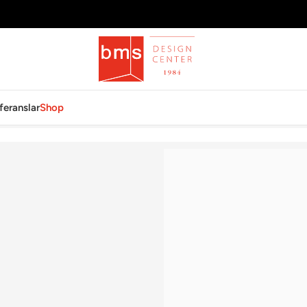
feranslar
Shop