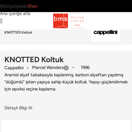
BMS’yi Keşfet
Shop
Navigasyona atla
Ana içeriğe atla
Ana Sayfa
›
Ev
›
Koltuk & Berjer
›
Cappellini
›
KNOTTED Koltuk
KNOTTED Koltuk
Marcel Wanders
1996
Cappellini
Aramid elyaf tabakasıyla kaplanmış, karbon elyaftan yapılmış
“düğümlü” ipten yapıya sahip küçük koltuk. Yapıyı güçlendirmek
için epoksi reçine kaplama.
Detaylı Bilgi Al