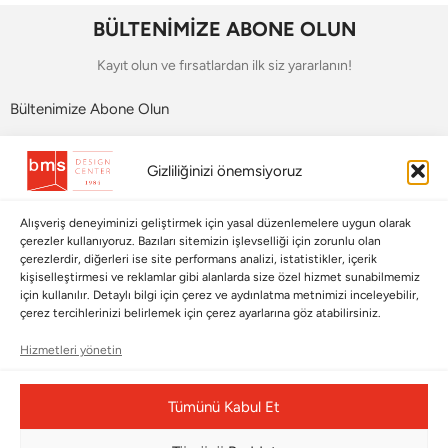
BÜLTENİMİZE ABONE OLUN
Kayıt olun ve fırsatlardan ilk siz yararlanın!
Bültenimize Abone Olun
Bizi Takip Edin
Gizliliğinizi önemsiyoruz
Alışveriş deneyiminizi geliştirmek için yasal düzenlemelere uygun olarak
çerezler kullanıyoruz. Bazıları sitemizin işlevselliği için zorunlu olan
çerezlerdir, diğerleri ise site performans analizi, istatistikler, içerik
kişiselleştirmesi ve reklamlar gibi alanlarda size özel hizmet sunabilmemiz
için kullanılır. Detaylı bilgi için çerez ve aydınlatma metnimizi inceleyebilir,
çerez tercihlerinizi belirlemek için çerez ayarlarına göz atabilirsiniz.
Hizmetleri yönetin
Çerez Yönetim Paneli
Tümünü Kabul Et