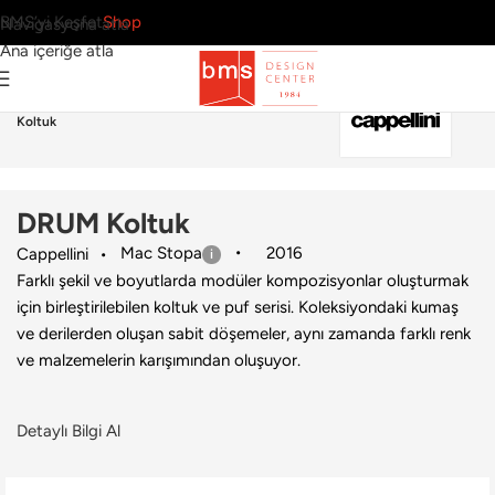
BMS’yi Keşfet
Shop
Navigasyona atla
Ana içeriğe atla
Ana Sayfa
›
Ev
›
Koltuk & Berjer
›
Cappellini
›
DRUM
Koltuk
DRUM Koltuk
Mac Stopa
2016
Cappellini
Farklı şekil ve boyutlarda modüler kompozisyonlar oluşturmak
için birleştirilebilen koltuk ve puf serisi. Koleksiyondaki kumaş
ve derilerden oluşan sabit döşemeler, aynı zamanda farklı renk
ve malzemelerin karışımından oluşuyor.
Detaylı Bilgi Al