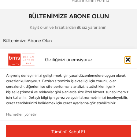
Hata Bildirim Formu
BÜLTENİMİZE ABONE OLUN
Kayıt olun ve fırsatlardan ilk siz yararlanın!
Bültenimize Abone Olun
Bizi Takip Edin
Gizliliğinizi önemsiyoruz
Alışveriş deneyiminizi geliştirmek için yasal düzenlemelere uygun olarak
çerezler kullanıyoruz. Bazıları sitemizin işlevselliği için zorunlu olan
çerezlerdir, diğerleri ise site performans analizi, istatistikler, içerik
kişiselleştirmesi ve reklamlar gibi alanlarda size özel hizmet sunabilmemiz
için kullanılır. Detaylı bilgi için çerez ve aydınlatma metnimizi inceleyebilir,
çerez tercihlerinizi belirlemek için çerez ayarlarına göz atabilirsiniz.
Hizmetleri yönetin
Çerez Yönetim Paneli
Tümünü Kabul Et