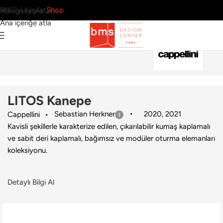
BMS’yi Keşfet
Shop
Navigasyona atla
Ana içeriğe atla
Ana Sayfa
›
Ev
›
Kanepe
›
Cappellini
›
LITOS Kanepe
LITOS Kanepe
Sebastian Herkner
2020
,
2021
Cappellini
Kavisli şekillerle karakterize edilen, çıkarılabilir kumaş kaplamalı
ve sabit deri kaplamalı, bağımsız ve modüler oturma elemanları
koleksiyonu.
Detaylı Bilgi Al