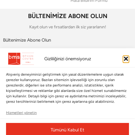
Hata Bildirim Formu
BÜLTENİMİZE ABONE OLUN
Kayıt olun ve fırsatlardan ilk siz yararlanın!
Bültenimize Abone Olun
Bizi Takip Edin
Gizliliğinizi önemsiyoruz
Alışveriş deneyiminizi geliştirmek için yasal düzenlemelere uygun olarak
çerezler kullanıyoruz. Bazıları sitemizin işlevselliği için zorunlu olan
çerezlerdir, diğerleri ise site performans analizi, istatistikler, içerik
kişiselleştirmesi ve reklamlar gibi alanlarda size özel hizmet sunabilmemiz
için kullanılır. Detaylı bilgi için çerez ve aydınlatma metnimizi inceleyebilir,
çerez tercihlerinizi belirlemek için çerez ayarlarına göz atabilirsiniz.
Hizmetleri yönetin
Çerez Yönetim Paneli
Tümünü Kabul Et