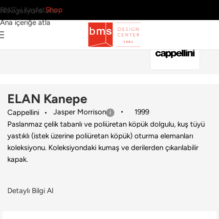
BMS’yi Keşfet
Shop
Navigasyona atla
Ana içeriğe atla
Ana Sayfa
›
Ev
›
Kanepe
›
Cappellini
›
ELAN Kanepe
ELAN Kanepe
Jasper Morrison
1999
Cappellini
Paslanmaz çelik tabanlı ve poliüretan köpük dolgulu, kuş tüyü
yastıklı (istek üzerine poliüretan köpük) oturma elemanları
koleksiyonu. Koleksiyondaki kumaş ve derilerden çıkarılabilir
kapak.
Detaylı Bilgi Al